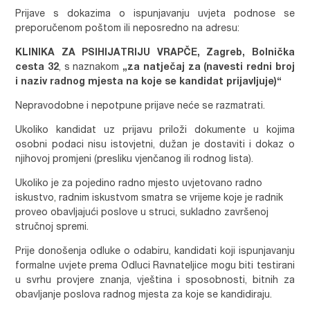
Prijave s dokazima o ispunjavanju uvjeta podnose se
preporučenom poštom ili neposredno na adresu:
KLINIKA ZA PSIHIJATRIJU VRAPČE, Zagreb, Bolnička
cesta 32
, s naznakom
„za natječaj za (navesti redni broj
i naziv radnog mjesta na koje se kandidat prijavljuje)“
Nepravodobne i nepotpune prijave neće se razmatrati.
Ukoliko kandidat uz prijavu priloži dokumente u kojima
osobni podaci nisu istovjetni, dužan je dostaviti i dokaz o
njihovoj promjeni (presliku vjenčanog ili rodnog lista).
Ukoliko je za pojedino radno mjesto uvjetovano radno
iskustvo, radnim iskustvom smatra se vrijeme koje je radnik
proveo obavljajući poslove u struci, sukladno završenoj
stručnoj spremi.
Prije donošenja odluke o odabiru, kandidati koji ispunjavanju
formalne uvjete prema Odluci Ravnateljice mogu biti testirani
u svrhu provjere znanja, vještina i sposobnosti, bitnih za
obavljanje poslova radnog mjesta za koje se kandidiraju.