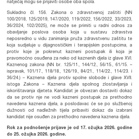
natječaj mogu se prijaviti osobe oba spola.
Sukladno čl. 156. Zakona o zdravstvenoj zaštiti (NN
100/2018, 125/2019, 147/2020, 119/2022, 156/2022, 33/2023,
36/2024, 102/2025), ne može se primiti u radni odnos za
obavljanje poslova osoba koja u sustavu zdravstva
neposredno u vidu zanimanja pruža zdravstvenu zaštitu te
koja sudjeluje u dijagnostičkim i terapijskim postupcima, a
protiv koje je pokrenut kazneni postupak ili koja je
pravomoćno osuđena za neko od kaznenih djela iz glave XVI.
Kaznenog zakona (NN br. 125/11., 144/12., 56/15., 61/15. –
ispravak, 101/17., 118/18., 126/19., 84/21., 114/22., 114/23. i
36/24.) – Kaznena djela protiv spolne slobode i glave XVII.
istoga Zakona – Kaznena djela spolnog zlostavljanja i
iskorištavanja djeteta. Kandidat je obvezan dostaviti dokaz
da se protiv nje ne vodi kazneni postupak za prethodno
navedena kaznena djela, a poslodavac će se po službenoj
dužnosti od nadležnih tijela pribaviti dokaz da izabrani
kandidat nije osuđen za prethodno navedena kaznena djela.
Rok za podnošenje prijave je od 17. ožujka 2026. godine
do 25. ožujka 2026. godine.