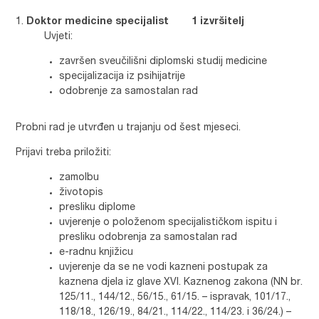
Doktor medicine specijalist 1 izvršitelj
Uvjeti:
završen sveučilišni diplomski studij medicine
specijalizacija iz psihijatrije
odobrenje za samostalan rad
Probni rad je utvrđen u trajanju od šest mjeseci.
Prijavi treba priložiti:
zamolbu
životopis
presliku diplome
uvjerenje o položenom specijalističkom ispitu i
presliku odobrenja za samostalan rad
e-radnu knjižicu
uvjerenje da se ne vodi kazneni postupak za
kaznena djela iz glave XVI. Kaznenog zakona (NN br.
125/11., 144/12., 56/15., 61/15. – ispravak, 101/17.,
118/18., 126/19., 84/21., 114/22., 114/23. i 36/24.) –