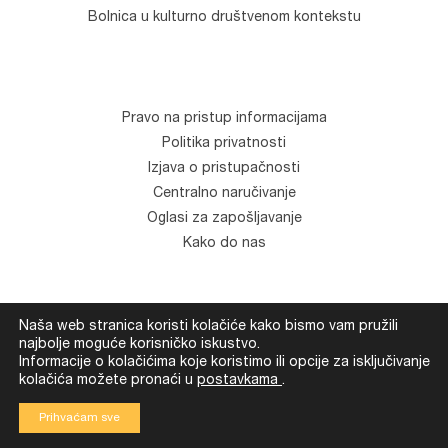
Bolnica u kulturno društvenom kontekstu
Pravo na pristup informacijama
Politika privatnosti
Izjava o pristupačnosti
Centralno naručivanje
Oglasi za zapošljavanje
Kako do nas
Naša web stranica koristi kolačiće kako bismo vam pružili
© Klinika za psihijatriju "Vrapče". Sva prava zadržana.
najbolje moguće korisničko iskustvo.
Development
Devexus
Informacije o kolačićima koje koristimo ili opcije za isključivanje
kolačića možete pronaći u
postavkama
.
Prihvaćam sve