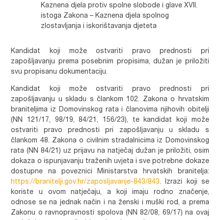
Kaznena djela protiv spolne slobode i glave XVII.
istoga Zakona – Kaznena djela spolnog
zlostavljanja i iskorištavanja djeteta
Kandidat koji može ostvariti pravo prednosti pri
zapošljavanju prema posebnim propisima, dužan je priložiti
svu propisanu dokumentaciju.
Kandidat koji može ostvariti pravo prednosti pri
zapošljavanju u skladu s člankom 102. Zakona o hrvatskim
braniteljima iz Domovinskog rata i članovima njihovih obitelji
(NN 121/17, 98/19, 84/21, 156/23), te kandidat koji može
ostvariti pravo prednosti pri zapošljavanju u skladu s
člankom 48. Zakona o civilnim stradalnicima iz Domovinskog
rata (NN 84/21) uz prijavu na natječaj dužan je priložiti, osim
dokaza o ispunjavanju traženih uvjeta i sve potrebne dokaze
dostupne na poveznici Ministarstva hrvatskih branitelja:
https://branitelji.gov.hr/zaposljavanje-843/843
. Izrazi koji se
koriste u ovom natječaju, a koji imaju rodno značenje,
odnose se na jednak način i na ženski i muški rod, a prema
Zakonu o ravnopravnosti spolova (NN 82/08, 69/17) na ovaj