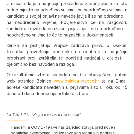
U slučaju da je u natječaju predviđeno zapošljavanje za isto
radno mjesto na određeno vrijeme i na neodređeno vrijeme, a
kandidat u svojoj prijavi ne navede javlja li se na određeno ili
na neodređeno vrijeme, Povjerenstvo će na razgovoru
kandidata tražiti da se izjasni prijavljuje li se na određeno ili
neodređeno vrijeme te će to naznačiti u dokumentaciji.
Klinika za psihijatriju Vrapče zadržava pravo u svakom
trenutku provođenja postupka ne odabrati u natječaju
propisani broj izvršitelja te poništiti natječaj u cijelosti ili
djelomično bez navođenja razloga.
O rezultatima izbora kandidati će biti obaviješteni putem
web stranice Bolnice
www.bolnica-vrapce.hr
te na E-mail
adrese kandidata navedenih u prijavama i to u roku od 15
dana od dana donošenja odluke o izboru.
COVID-19 “Zajedno smo snažniji”
Pandemija COVID-19 sve nas zajedno stavlja pred nove i
poprilično sveprožimajuće izazove.Kao jedan vid podrške