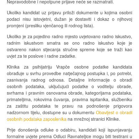
Nepravodobne i nepotpune prijave neće se razmatrati.
Ukoliko kandidat uz prijavu priloži dokumente u kojima osobni
podaci nisu istovjetni, dužan je dostaviti i dokaz o njihovoj
promjeni (presliku vjenčanog ili rodnog lista).
Ukoliko je za pojedino radno mjesto uvjetovano radno iskustvo,
radnim iskustvom smatra se ono radno iskustvo koje je
ostvareno nakon stjecanja stručne spreme koje se traži kao
uvjet za te poslove i radne zadatke.
Klinika za psihijatriju Vrapče osobne podatke kandidata
obrađuje u svrhu provedbe natječajnog postupka i, po potrebi,
zasnivanja radnog odnosa. Detaljne informacije o obradi
osobnih podataka, uključujući podatke o voditelju obrade,
svrhama i pravnim osnovama obrade, kategorijama podataka,
primateljima, rokovima čuvanja, pravima ispitanika, službeniku
za zaštitu podataka te pravu na podnošenje prigovora
nadzornom tijelu, dostupne su u dokumentu
Obavijest o obradi
osobnih podataka zaposlenika
na mrežnoj stranici Klinike.
Prije donošenja odluke o odabiru, kandidati koji ispunjavanju
formalne uvjete prema Odluci Ravnateljice mogu biti testirani u