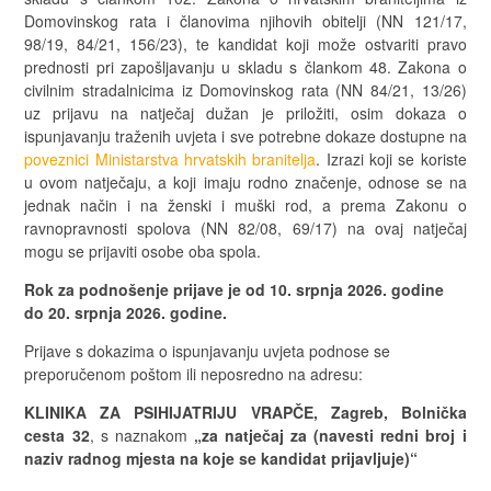
Domovinskog rata i članovima njihovih obitelji (NN 121/17,
98/19, 84/21, 156/23), te kandidat koji može ostvariti pravo
prednosti pri zapošljavanju u skladu s člankom 48. Zakona o
civilnim stradalnicima iz Domovinskog rata (NN 84/21, 13/26)
uz prijavu na natječaj dužan je priložiti, osim dokaza o
ispunjavanju traženih uvjeta i sve potrebne dokaze dostupne na
poveznici Ministarstva hrvatskih branitelja
. Izrazi koji se koriste
u ovom natječaju, a koji imaju rodno značenje, odnose se na
jednak način i na ženski i muški rod, a prema Zakonu o
ravnopravnosti spolova (NN 82/08, 69/17) na ovaj natječaj
mogu se prijaviti osobe oba spola.
Rok za podnošenje prijave je od 10. srpnja 2026. godine
do 20. srpnja 2026. godine.
Prijave s dokazima o ispunjavanju uvjeta podnose se
preporučenom poštom ili neposredno na adresu:
KLINIKA ZA PSIHIJATRIJU VRAPČE, Zagreb, Bolnička
cesta 32
, s naznakom
„za natječaj za (navesti redni broj i
naziv radnog mjesta na koje se kandidat prijavljuje)“