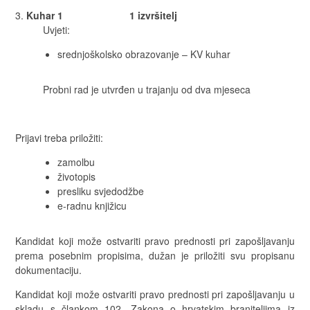
Kuhar 1 1 izvršitelj
Uvjeti:
srednjoškolsko obrazovanje – KV kuhar
Probni rad je utvrđen u trajanju od dva mjeseca
Prijavi treba priložiti:
zamolbu
životopis
presliku svjedodžbe
e-radnu knjižicu
Kandidat koji može ostvariti pravo prednosti pri zapošljavanju
prema posebnim propisima, dužan je priložiti svu propisanu
dokumentaciju.
Kandidat koji može ostvariti pravo prednosti pri zapošljavanju u
skladu s člankom 102. Zakona o hrvatskim braniteljima iz