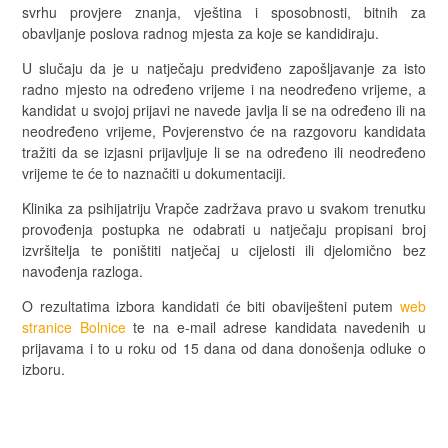
svrhu provjere znanja, vještina i sposobnosti, bitnih za
obavljanje poslova radnog mjesta za koje se kandidiraju.
U slučaju da je u natječaju predviđeno zapošljavanje za isto
radno mjesto na određeno vrijeme i na neodređeno vrijeme, a
kandidat u svojoj prijavi ne navede javlja li se na određeno ili na
neodređeno vrijeme, Povjerenstvo će na razgovoru kandidata
tražiti da se izjasni prijavljuje li se na određeno ili neodređeno
vrijeme te će to naznačiti u dokumentaciji.
Klinika za psihijatriju Vrapče zadržava pravo u svakom trenutku
provođenja postupka ne odabrati u natječaju propisani broj
izvršitelja te poništiti natječaj u cijelosti ili djelomično bez
navođenja razloga.
O rezultatima izbora kandidati će biti obaviješteni putem
web
stranice Bolnice
te na e-mail adrese kandidata navedenih u
prijavama i to u roku od 15 dana od dana donošenja odluke o
izboru.