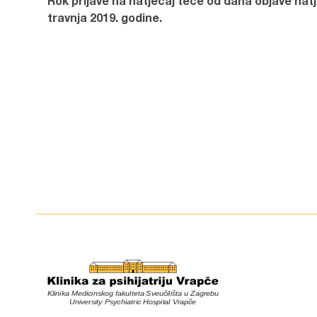
Rok prijave na natječaj teče od dana objave nat
travnja 2019. godine.