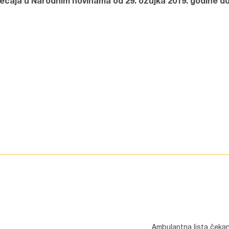
ječaja u Narodnim novinama od 29. ožujka 2019. godine do
Ambulantna lista čekan