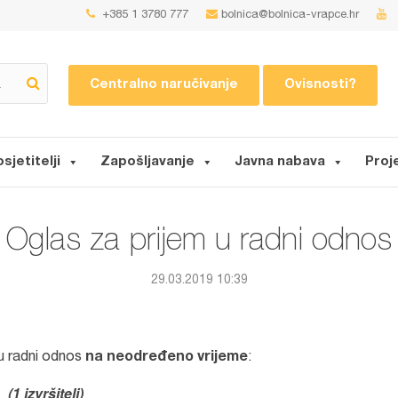
+385 1 3780 777
bolnica@bolnica-vrapce.hr
Centralno naručivanje
Ovisnosti?
osjetitelji
Zapošljavanje
Javna nabava
Proj
Oglas za prijem u radni odnos
29.03.2019 10:39
m u radni odnos
na neodređeno vrijeme
:
(1 izvršitelj)
e