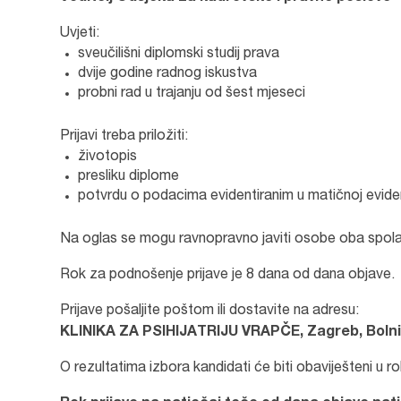
Uvjeti:
sveučilišni diplomski studij prava
dvije godine radnog iskustva
probni rad u trajanju od šest mjeseci
Prijavi treba priložiti:
životopis
presliku diplome
potvrdu o podacima evidentiranim u matičnoj evide
Na oglas se mogu ravnopravno javiti osobe oba spola
Rok za podnošenje prijave je 8 dana od dana objave.
Prijave pošaljite poštom ili dostavite na adresu:
KLINIKA ZA PSIHIJATRIJU VRAPČE, Zagreb, Bolni
O rezultatima izbora kandidati će biti obaviješteni u