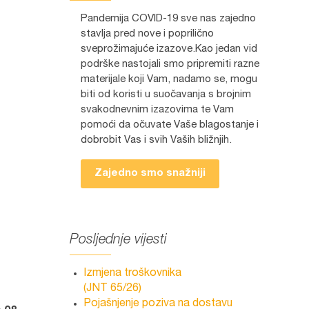
Pandemija COVID-19 sve nas zajedno
stavlja pred nove i poprilično
sveprožimajuće izazove.Kao jedan vid
podrške nastojali smo pripremiti razne
materijale koji Vam, nadamo se, mogu
biti od koristi u suočavanja s brojnim
svakodnevnim izazovima te Vam
pomoći da očuvate Vaše blagostanje i
dobrobit Vas i svih Vaših bližnjih.
Zajedno smo snažniji
Posljednje vijesti
Izmjena troškovnika
(JNT 65/26)
Pojašnjenje poziva na dostavu