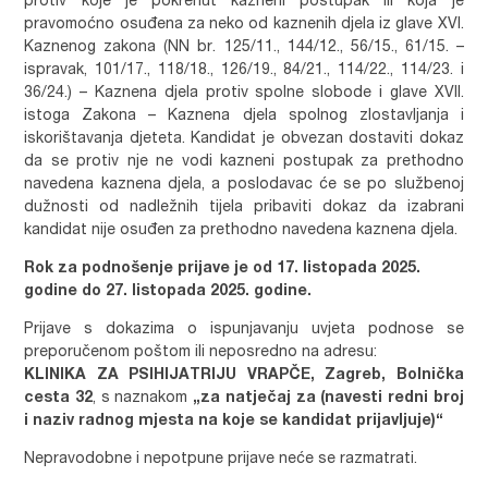
protiv koje je pokrenut kazneni postupak ili koja je
pravomoćno osuđena za neko od kaznenih djela iz glave XVI.
Kaznenog zakona (NN br. 125/11., 144/12., 56/15., 61/15. –
ispravak, 101/17., 118/18., 126/19., 84/21., 114/22., 114/23. i
36/24.) – Kaznena djela protiv spolne slobode i glave XVII.
istoga Zakona – Kaznena djela spolnog zlostavljanja i
iskorištavanja djeteta. Kandidat je obvezan dostaviti dokaz
da se protiv nje ne vodi kazneni postupak za prethodno
navedena kaznena djela, a poslodavac će se po službenoj
dužnosti od nadležnih tijela pribaviti dokaz da izabrani
kandidat nije osuđen za prethodno navedena kaznena djela.
Rok za podnošenje prijave je od 17. listopada 2025.
godine do 27. listopada 2025. godine.
Prijave s dokazima o ispunjavanju uvjeta podnose se
preporučenom poštom ili neposredno na adresu:
KLINIKA ZA PSIHIJATRIJU VRAPČE, Zagreb, Bolnička
cesta 32
, s naznakom
„za natječaj za (navesti redni broj
i naziv radnog mjesta na koje se kandidat prijavljuje)“
Nepravodobne i nepotpune prijave neće se razmatrati.