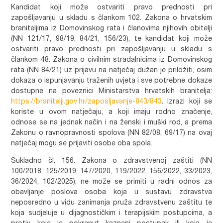
Kandidat koji može ostvariti pravo prednosti pri
zapošljavanju u skladu s člankom 102. Zakona o hrvatskim
braniteljima iz Domovinskog rata i članovima njihovih obitelji
(NN 121/17, 98/19, 84/21, 156/23), te kandidat koji može
ostvariti pravo prednosti pri zapošljavanju u skladu s
člankom 48. Zakona o civilnim stradalnicima iz Domovinskog
rata (NN 84/21) uz prijavu na natječaj dužan je priložiti, osim
dokaza o ispunjavanju traženih uvjeta i sve potrebne dokaze
dostupne na poveznici Ministarstva hrvatskih branitelja:
https://branitelji.gov.hr/zaposljavanje-843/843
. Izrazi koji se
koriste u ovom natječaju, a koji imaju rodno značenje,
odnose se na jednak način i na ženski i muški rod, a prema
Zakonu o ravnopravnosti spolova (NN 82/08, 69/17) na ovaj
natječaj mogu se prijaviti osobe oba spola.
Sukladno čl. 156. Zakona o zdravstvenoj zaštiti (NN
100/2018, 125/2019, 147/2020, 119/2022, 156/2022, 33/2023,
36/2024, 102/2025), ne može se primiti u radni odnos za
obavljanje poslova osoba koja u sustavu zdravstva
neposredno u vidu zanimanja pruža zdravstvenu zaštitu te
koja sudjeluje u dijagnostičkim i terapijskim postupcima, a