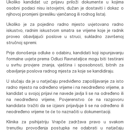
Ukoliko kandidat uz prijavu priloži dokumente u kojima
osobni podaci nisu istovjetni, dužan je dostaviti i dokaz o
njihovoj promjeni (presliku vjenčanog ili rodnog lista).
Ukoliko je za pojedino radno mjesto uvjetovano radno
iskustvo, radnim iskustvom smatra se vrijeme koje je radnik
proveo obavljajući poslove u struci, sukladno završenoj
stručnoj spremi.
Prije donošenja odluke o odabiru, kandidati koji ispunjavanju
formalne uvjete prema Odluci Ravnateljice mogu biti testirani
u svrhu provjere znanja, vještina i sposobnosti, bitnih za
obavljanje poslova radnog mjesta za koje se kandidiraju.
U slučaju da je u natječaju predviđeno zapošljavanje za isto
radno mjesto na određeno vrijeme i na neodređeno vrijeme, a
kandidat u svojoj prijavi ne navede javlja li se na određeno ili
na neodređeno vrijeme, Povjerenstvo će na razgovoru
kandidata tražiti da se izjasni prijavljuje li se na određeno ili
neodređeno vrijeme te će to naznačiti u dokumentaciji.
Klinika za psihijatriju Vrapče zadržava pravo u svakom
trenutku provođenja postupka ne odabrati u natječaju