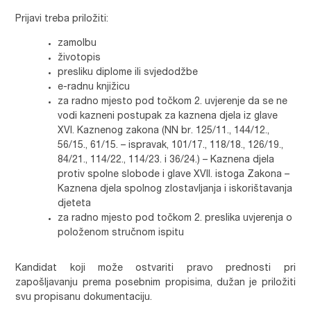
Prijavi treba priložiti:
zamolbu
životopis
presliku diplome ili svjedodžbe
e-radnu knjižicu
za radno mjesto pod točkom 2. uvjerenje da se ne
vodi kazneni postupak za kaznena djela iz glave
XVI. Kaznenog zakona (NN br. 125/11., 144/12.,
56/15., 61/15. – ispravak, 101/17., 118/18., 126/19.,
84/21., 114/22., 114/23. i 36/24.) – Kaznena djela
protiv spolne slobode i glave XVII. istoga Zakona –
Kaznena djela spolnog zlostavljanja i iskorištavanja
djeteta
za radno mjesto pod točkom 2. preslika uvjerenja o
položenom stručnom ispitu
Kandidat koji može ostvariti pravo prednosti pri
zapošljavanju prema posebnim propisima, dužan je priložiti
svu propisanu dokumentaciju.