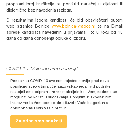
propisani broj izvršitelja te poništiti natječaj u cijelosti ili
djelomično bez navođenja razloga.
O rezultatima izbora kandidati će biti obaviješteni putem
web stranice Bolnice
www.bolnica-vrapce.hr
te na E-mail
adrese kandidata navedenih u prijavama i to u roku od 15
dana od dana donošenja odluke o izboru.
COVID-19 “Zajedno smo snažniji”
Pandemija COVID-19 sve nas zajedno stavlja pred nove i
poprilično sveprožimajuće izazove.Kao jedan vid podrške
nastojali smo pripremiti razne materijale koji Vam, nadamo se,
mogu biti od koristi u suočavanja s brojnim svakodnevnim
izazovima te Vam pomoći da očuvate Vaše blagostanje i
dobrobit Vas i svih Vaših bližnjih.
Zajedno smo snažniji