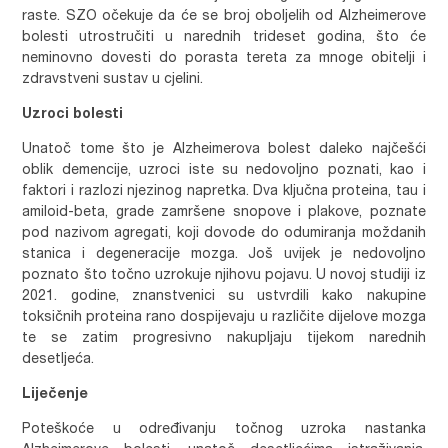
raste. SZO očekuje da će se broj oboljelih od Alzheimerove
bolesti utrostručiti u narednih trideset godina, što će
neminovno dovesti do porasta tereta za mnoge obitelji i
zdravstveni sustav u cjelini.
Uzroci bolesti
Unatoč tome što je Alzheimerova bolest daleko najčešći
oblik demencije, uzroci iste su nedovoljno poznati, kao i
faktori i razlozi njezinog napretka. Dva ključna proteina, tau i
amiloid-beta, grade zamršene snopove i plakove, poznate
pod nazivom agregati, koji dovode do odumiranja moždanih
stanica i degeneracije mozga. Još uvijek je nedovoljno
poznato što točno uzrokuje njihovu pojavu. U novoj studiji iz
2021. godine, znanstvenici su ustvrdili kako nakupine
toksičnih proteina rano dospijevaju u različite dijelove mozga
te se zatim progresivno nakupljaju tijekom narednih
desetljeća.
Liječenje
Poteškoće u određivanju točnog uzroka nastanka