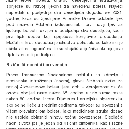
Alzheimerove bolesti, unatoč desetljećima istraživanja,
spriječile su razvoj lijekova za navedenu bolest. Najveći
napredak u posljednja dva desetljeća dogodio se 2021.
godine, kada su Sjedinjene Američke Države odobrile lijek
pod nazivom Aduhelm (aducanumab), prvi noviji lijek za
liječenje bolesti razvijen u posljednja dva desetljeća, kao i
prvi lijek uopće koji sprječava kongitivno propadanje.
Međutim, kroz dosadašnje iskustvo pokazalo se kako mu je
učinkovitost ograničena te su stajališta liječnika oko njegove
djelotvornosti podijeljena.
Rizični čimbenici i prevencija
Prema francuskom Nacionalnom institutu za zdravlje i
medicinska istraživanja (Inserm), glavni čimbenik rizika za
razvoj Alzheimerove bolesti jest dob – vjerojatnost da će
osoba oboljeti raste nakon 65. godine, a vrlo strmo raste
nakon 80. godine života. Dijabetes i arterijska hipertenzija,
ako se ne liječe u srednjim godinama, također su povezani s
višom prevalencijom bolesti, iako medicinska struka dosad
nije uspjela objasniti njihovu točnu povezanost. Sjedilački
način života još je jedan od rizičnih čimbenika, kao i razne