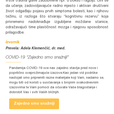
vrste trauma glave zadobivene npr. u boksu i ragbiju. Čini se
da učenje, zadovoljavajuće radno mjesto i aktivan društveni
život odgađaju pojavu prvih simptoma bolesti, kao i njihovu
težinu, iz razloga što stvaraju “kognitivnu rezervu” koja
privremeno nadoknađuje izgubljene moždane stanice,
odražavajući time plastičnost mozga i njegovu sposobnost
prilagodbe.
Izvornik
Prevela: Adela Klemenčić, dr. med.
COVID-19 “Zajedno smo snažniji”
Pandemija COVID-19 sve nas zajedno stavlja pred nove i
poprilično sveprožimajuće izazove.Kao jedan vid podrške
nastojali smo pripremiti razne materijale koji Vam, nadamo se,
mogu biti od koristi u suočavanja s brojnim svakodnevnim
izazovima te Vam pomoći da očuvate Vaše blagostanje i
dobrobit Vas i svih Vaših bližnjih.
Zajedno smo snažniji