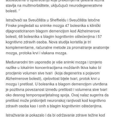
stavlja na multimorbiditete, uključujući neurodegenerativne
bolesti. ”
Istraživači sa Sveučilišta u Sheffieldu i Sveučilišta Istočne
Finske pregledali su snimke mozga 47 bolesnika s klinički
dijagnosticiranom blagom demencijom kod Alzheimerove
bolesti, 68 bolesnika s blagim kognitivnim oštećenjima i 57
kognitivno zdravih osoba. Nova studija koristila je tri
komplementarne, računalne metode za promatranje anatomije
mozga, protoka krvi i vlakana mozga.
Međunarodni tim usporedio je više snimki mozga i izmjerio
razlike u lokalnim koncentracijama moždanih tkiva kako bi
procijenio volumen sive tvari (koja degenerira s pojavom
Alzheimerove bolesti), cjelovitost bijele tvari, protok krvi u
mozgu i pretilost. U bolesnika s blagom demencijom utvrđena
je pozitivna povezanost između pretilosti i volumena sive tvari
oko desnog temporoparijetalnog spoja. Ovaj nalaz sugerira da
pretilost može pridonijeti neuronskoj ranjivosti kod kognitivno
zdravih osoba kao i onih s blagim kognitivnim oštećenjima.
Istraživanje je pokazalo i da bi održavanje zdrave težine kod