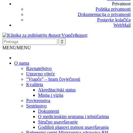
Privatnost
Politika privatnosti
Dokumentacija o privatnosti
Postavke kolačića
WebMail
MENU
MENU
O nama
Ravnateljstvo
Upravno vijeće
“Vrapče” – hram čovječnosti
Kvaliteta
Akreditacijski status
Misija i vizija
Povjerenstva
Sestrinstvo
Dokumenti
O medicinskim sestrama i tehničarima
Stručno usavršavanje
Godišnji planovi trajnog usavršavanja
Referentni centri Ministarstva zdravstva RH