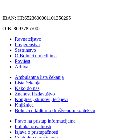
IBAN: HR6523600001101350295
OIB: 86937855002
Ravnateljstvo
Povjerenstva
Sestrinstvo
O Bolnici u medijima
Povijest
Arhiva
Ambulantna lista čekanja
Lista čekanja
Kako do nas
Znanost i izdavaštvo
Kongresi, skupovi, tečajevi
Knjižnica
Bolnica u kulturno društvenom kontekstu
Pravo na pristup informacijama
Politika privatnosti
Izjava o pristupačnosti
Centralno naručivanje