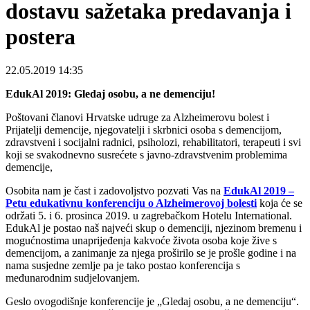
dostavu sažetaka predavanja i
postera
22.05.2019 14:35
EdukAl 2019: Gledaj osobu, a ne demenciju!
Poštovani članovi Hrvatske udruge za Alzheimerovu bolest i
Prijatelji demencije, njegovatelji i skrbnici osoba s demencijom,
zdravstveni i socijalni radnici, psiholozi, rehabilitatori, terapeuti i svi
koji se svakodnevno susrećete s javno-zdravstvenim problemima
demencije,
Osobita nam je čast i zadovoljstvo pozvati Vas na
EdukAl 2019 –
Petu edukativnu konferenciju o Alzheimerovoj bolesti
koja će se
održati 5. i 6. prosinca 2019. u zagrebačkom Hotelu International.
EdukAl je postao naš najveći skup o demenciji, njezinom bremenu i
mogućnostima unaprijeđenja kakvoće života osoba koje žive s
demencijom, a zanimanje za njega proširilo se je prošle godine i na
nama susjedne zemlje pa je tako postao konferencija s
međunarodnim sudjelovanjem.
Geslo ovogodišnje konferencije je „Gledaj osobu, a ne demenciju“.