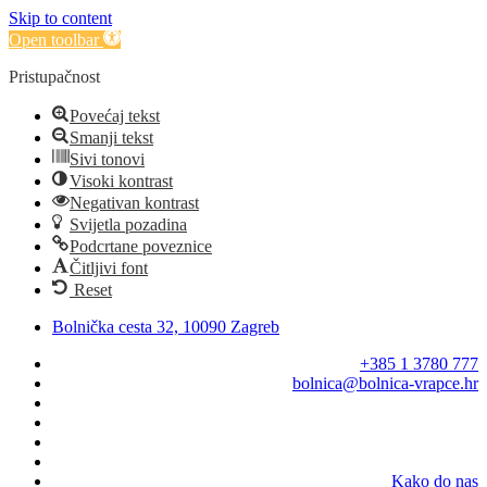
Skip to content
Open toolbar
Pristupačnost
Povećaj tekst
Smanji tekst
Sivi tonovi
Visoki kontrast
Negativan kontrast
Svijetla pozadina
Podcrtane poveznice
Čitljivi font
Reset
Bolnička cesta 32, 10090 Zagreb
+385 1 3780 777
bolnica@bolnica-vrapce.hr
Kako do nas