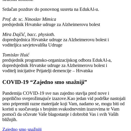
Srdačan pozdrav do ponovnog susreta na EdukAl-u.
Prof. dr. sc. Ninoslav Mimica
predsjednik Hrvatske udruge za Alzheimerovu bolest
Mira Dajčić, bacc. physioth.
dopredsjednica Hrvatske udruge za Alzheimerovu bolest i
voditeljica savjetovališta Udruge
Tomislav Huić
predsjednik programsko-organizacijskog odbora EdukAl-a,
dopredsjednik Hrvatske udruge za Alzheimerovu bolest i
voditelj inicijative Prijatelji demencije – Hrvatska
COVID-19 “Zajedno smo snažniji”
Pandemija COVID-19 sve nas zajedno stavlja pred nove i
poprilično sveprožimajuće izazove.Kao jedan vid podrške nastojali
smo pripremiti razne materijale koji Vam, nadamo se, mogu biti od
koristi u suočavanja s brojnim svakodnevnim izazovima te Vam
pomoći da očuvate Vaše blagostanje i dobrobit Vas i svih Vaših
bližnjih.
Zajedno smo snažniji