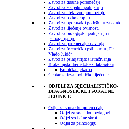
Zavod za dualne poremećaje
Zavod za socijalnu psihijatriju
Zavod za afektivne poremećaje
Zavod za psihoterapiju
Zavod za oporavak i podršku u zajednici
Zavod za liječenje ovisnosti
Zavod za biologijsku psihijatriju i
psihogerijatriju
Zavod za poremećaje spavanja
Zavod za forenzičku psihijatriju „Dr.
Vlado Jukić“
Zavod za psihijatrijska istraživanja
Biokemijsko-hematološki laboratorij
Bolnička ljekarna
Centar za izvanbolničko liječenje
ODJELI ZA SPECIJALISTIČKO-
DIJAGNOSTIČKE I SURADNE
JEDINICE
Odjel za somatske poremećaje
Odjel za socijalnu pedagogiju
Odjel socijalne skrbi
Odjel za psihologiju