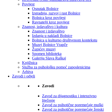
Povijest
Osnutak Bolnice
Izgradnja, razvoj i rast Bolnice
Bolnica kroz povijest
Ravnatelji kroz povijest
Znanost, izdavaštvo i kultura
Znanost i izdavaštvo
Izdanja u nakladi Bolnice
Bolnica u kulturno društvenom kontekstu
Muzej Bolnice Vrapče
Župićev muzej
Spomen biblioteka
Galerija Slava Raškaj
Knjižnica
Služba za psihološku pomoć zaposlenicima
Arhiva
Zavodi i odjeli
Zavodi
Zavod za dijagnostiku i intenzivno
liječenje
Zavod za psihotične poremećaje muški
Zavod za psihotične poremećaje ženski