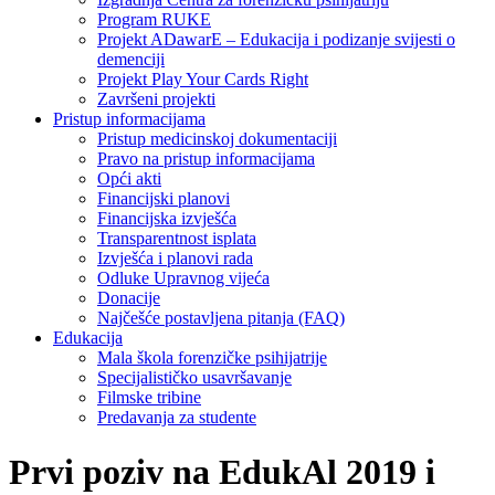
Program RUKE
Projekt ADawarE – Edukacija i podizanje svijesti o
demenciji
Projekt Play Your Cards Right
Završeni projekti
Pristup informacijama
Pristup medicinskoj dokumentaciji
Pravo na pristup informacijama
Opći akti
Financijski planovi
Financijska izvješća
Transparentnost isplata
Izvješća i planovi rada
Odluke Upravnog vijeća
Donacije
Najčešće postavljena pitanja (FAQ)
Edukacija
Mala škola forenzičke psihijatrije
Specijalističko usavršavanje
Filmske tribine
Predavanja za studente
Prvi poziv na EdukAl 2019 i