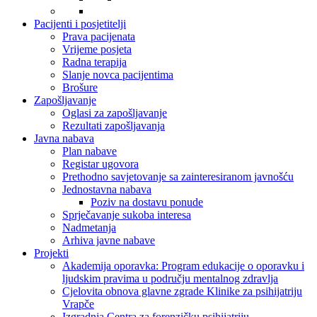
Pacijenti i posjetitelji
Prava pacijenata
Vrijeme posjeta
Radna terapija
Slanje novca pacijentima
Brošure
Zapošljavanje
Oglasi za zapošljavanje
Rezultati zapošljavanja
Javna nabava
Plan nabave
Registar ugovora
Prethodno savjetovanje sa zainteresiranom javnošću
Jednostavna nabava
Poziv na dostavu ponude
Sprječavanje sukoba interesa
Nadmetanja
Arhiva javne nabave
Projekti
Akademija oporavka: Program edukacije o oporavku i
ljudskim pravima u području mentalnog zdravlja
Cjelovita obnova glavne zgrade Klinike za psihijatriju
Vrapče
Izgradnja Centra za forenzičku psihijatriju