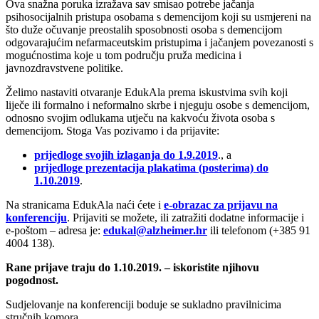
Ova snažna poruka izražava sav smisao potrebe jačanja
psihosocijalnih pristupa osobama s demencijom koji su usmjereni na
što duže očuvanje preostalih sposobnosti osoba s demencijom
odgovarajućim nefarmaceutskim pristupima i jačanjem povezanosti s
mogućnostima koje u tom području pruža medicina i
javnozdravstvene politike.
Želimo nastaviti otvaranje EdukAla prema iskustvima svih koji
liječe ili formalno i neformalno skrbe i njeguju osobe s demencijom,
odnosno svojim odlukama utječu na kakvoću života osoba s
demencijom. Stoga Vas pozivamo i da prijavite:
prijedloge svojih izlaganja do 1.9.2019
., a
prijedloge prezentacija plakatima (posterima) do
1.10.2019
.
Na stranicama EdukAla naći ćete i
e-obrazac za prijavu na
konferenciju
. Prijaviti se možete, ili zatražiti dodatne informacije i
e-poštom – adresa je:
edukal@alzheimer.hr
ili telefonom (+385 91
4004 138).
Rane prijave traju do 1.10.2019. – iskoristite njihovu
pogodnost.
Sudjelovanje na konferenciji boduje se sukladno pravilnicima
stručnih komora.