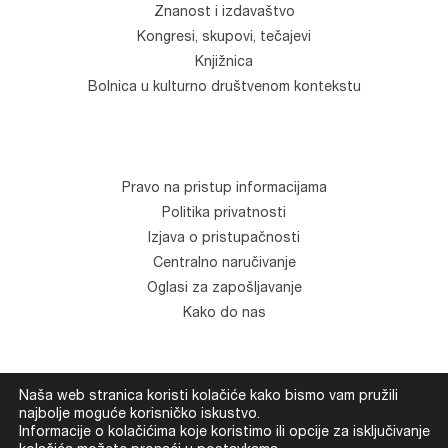
Znanost i izdavaštvo
Kongresi, skupovi, tečajevi
Knjižnica
Bolnica u kulturno društvenom kontekstu
Pravo na pristup informacijama
Politika privatnosti
Izjava o pristupačnosti
Centralno naručivanje
Oglasi za zapošljavanje
Kako do nas
Naša web stranica koristi kolačiće kako bismo vam pružili
© Klinika za psihijatriju "Vrapče". Sva prava zadržana.
najbolje moguće korisničko iskustvo.
Informacije o kolačićima koje koristimo ili opcije za isključivanje
Development
Devexus