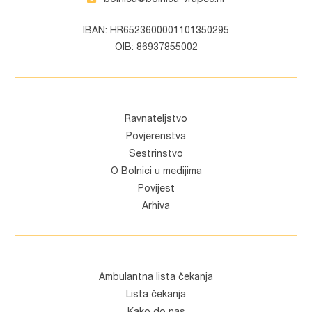
bolnica@bolnica-vrapce.hr
IBAN: HR6523600001101350295
OIB: 86937855002
Ravnateljstvo
Povjerenstva
Sestrinstvo
O Bolnici u medijima
Povijest
Arhiva
Ambulantna lista čekanja
Lista čekanja