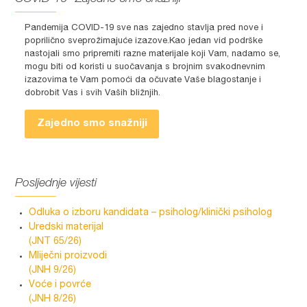
Pandemija COVID-19 sve nas zajedno stavlja pred nove i
poprilično sveprožimajuće izazove.Kao jedan vid podrške
nastojali smo pripremiti razne materijale koji Vam, nadamo se,
mogu biti od koristi u suočavanja s brojnim svakodnevnim
izazovima te Vam pomoći da očuvate Vaše blagostanje i
dobrobit Vas i svih Vaših bližnjih.
Zajedno smo snažniji
Posljednje vijesti
Odluka o izboru kandidata – psiholog/klinički psiholog
Uredski materijal
(JNT 65/26)
Mliječni proizvodi
(JNH 9/26)
Voće i povrće
(JNH 8/26)