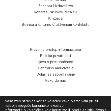
Kako do nas
Znanost i izdavaštvo
Kongresi, skupovi, tečajevi
Knjižnica
Bolnica u kulturno društvenom kontekstu
Pravo na pristup informacijama
Politika privatnosti
Izjava o pristupačnosti
Centralno naručivanje
Oglasi za zapošljavanje
Kako do nas
Naša web stranica koristi kolačiće kako bismo vam pružili
© Klinika za psihijatriju "Vrapče". Sva prava zadržana.
najbolje moguće korisničko iskustvo.
Informacije o kolačićima koje koristimo ili opcije za isključivanje
Development
Devexus