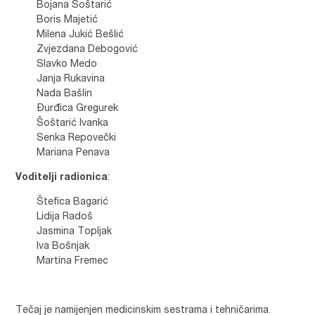
Bojana Šoštarić
Boris Majetić
Milena Jukić Bešlić
Zvjezdana Debogović
Slavko Medo
Janja Rukavina
Nada Bašlin
Đurđica Gregurek
Šoštarić Ivanka
Senka Repovečki
Mariana Penava
Voditelji radionica
:
Štefica Bagarić
Lidija Radoš
Jasmina Topljak
Iva Bošnjak
Martina Fremec
Tečaj je namijenjen medicinskim sestrama i tehničarima.