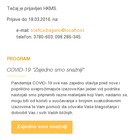
Tečaj je prijavljen HKMS.
Prijave do 18.03.2016. na:
e-mail:
stefica.bagaric@localhost
telefon: 3780-603, 098 286-345
PROGRAM
COVID-19 “Zajedno smo snažniji”
Pandemija COVID-19 sve nas zajedno stavlja pred nove i
poprilično sveprožimajuće izazove.Kao jedan vid podrške
nastojali smo pripremiti razne materijale koji Vam, nadamo se,
mogu biti od koristi u suočavanja s brojnim svakodnevnim
izazovima te Vam pomoći da očuvate Vaše blagostanje i
dobrobit Vas i svih Vaših bližnjih.
Zajedno smo snažniji