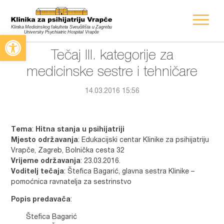
Open toolbar
Tečaj III. kategorije za
medicinske sestre i tehničare
14.03.2016 15:56
Tema
:
Hitna stanja u psihijatriji
Mjesto održavanja
: Edukacijski centar Klinike za psihijatriju
Vrapče, Zagreb, Bolnička cesta 32
Vrijeme održavanja
: 23.03.2016.
Voditelj tečaja
: Štefica Bagarić, glavna sestra Klinike –
pomoćnica ravnatelja za sestrinstvo
Popis predavača
:
Štefica Bagarić