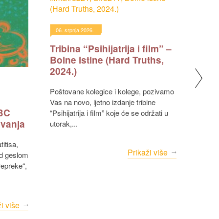
30. li
Pozi
06. srpnja 2026.
Tribina “Psihijatrija i film” –
Bolne istine (Hard Truths,
2024.)
Povodom Mjeseca Alzheimerove
bolest
Poštovane kolegice i kolege, pozivamo
tradic
Vas na novo, ljetno izdanje tribine
Alzhei
KBC
“Psihijatrija i film” koje će se održati u
nam...
ivanja
utorak,...
Prikaži više
od geslom
repreke“,
i više