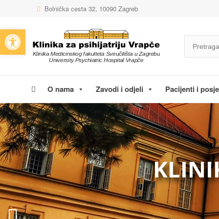
Bolnička cesta 32, 10090 Zagreb
Open toolbar
O nama
Zavodi i odjeli
Pacijenti i posjet
KLINI