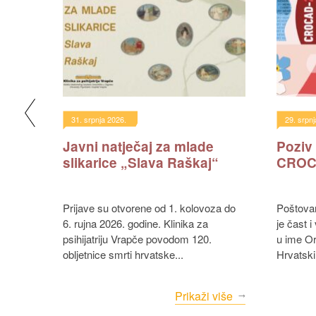
linike
a 40.
31. srpnja 2026.
29. srpnj
Javni natječaj za mlade
Poziv
slikarice „Slava Raškaj“
CROC
40.
gljan
Prijave su otvorene od 1. kolovoza do
Poštovane kolegice i kolege, osobita mi
6. rujna 2026. godine. Klinika za
je čast 
.
psihijatriju Vrapče povodom 120.
u ime Or
više
obljetnice smrti hrvatske...
Hrvatski
Prikaži više