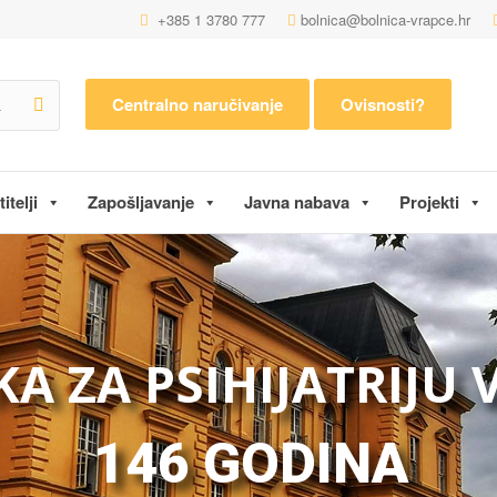
+385 1 3780 777
bolnica@bolnica-vrapce.hr
Centralno naručivanje
Ovisnosti?
itelji
Zapošljavanje
Javna nabava
Projekti
KA ZA PSIHIJATRIJU
146 GODINA