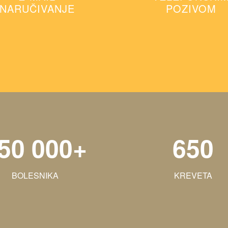
NARUČIVANJE
POZIVOM
50 000+
650
BOLESNIKA
KREVETA