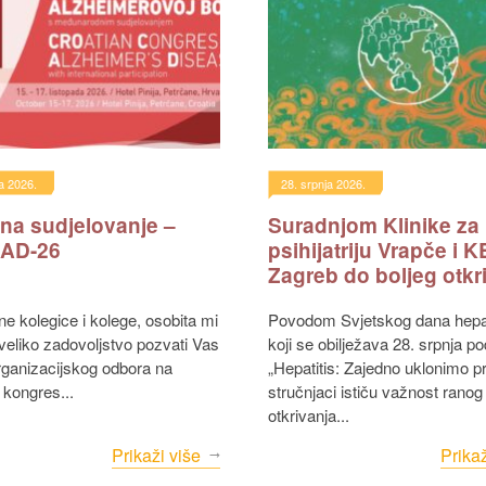
a 2026.
28. srpnja 2026.
 na sudjelovanje –
Suradnjom Klinike za
AD-26
psihijatriju Vrapče i 
Zagreb do boljeg otkr
i liječenja hepatitisa C
Povodom Svjetskog dana hepatitisa,
i veliko zadovoljstvo pozvati Vas
koji se obilježava 28. srpnja p
ganizacijskog odbora na
„Hepatitis: Zajedno uklonimo p
 kongres...
stručnjaci ističu važnost ranog
otkrivanja...
Prikaži više
Prikaž