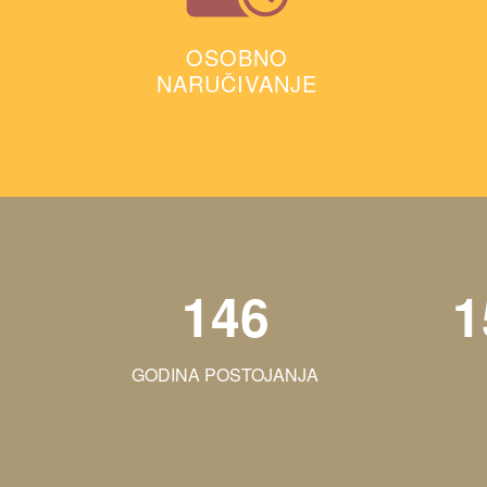
OSOBNO
NARUČIVANJE
146
1
GODINA POSTOJANJA