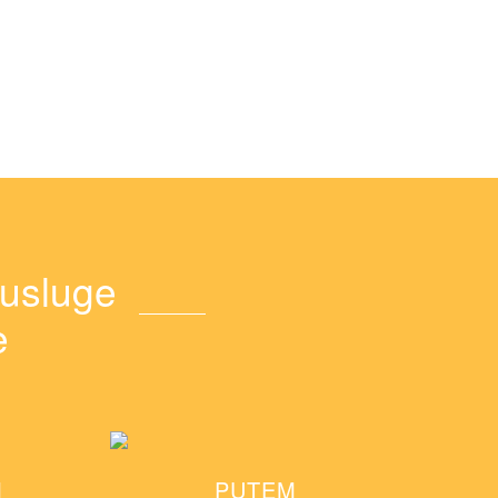
 usluge
e
M
PUTEM