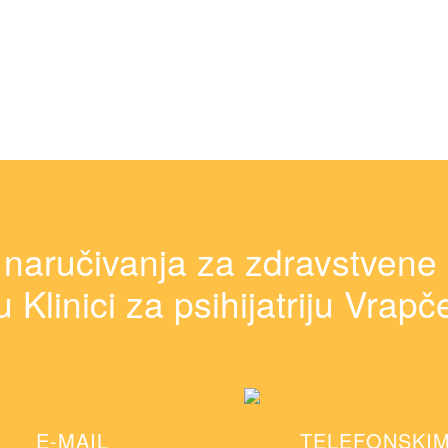
 naručivanja za zdravstvene
u Klinici za psihijatriju Vrapč
E-MAIL
TELEFONSKI