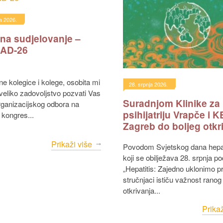
a 2026.
 na sudjelovanje –
AD-26
28. srpnja 2026.
i veliko zadovoljstvo pozvati Vas
Suradnjom Klinike za
ganizacijskog odbora na
psihijatriju Vrapče i 
 kongres...
Zagreb do boljeg otkr
i liječenja hepatitisa C
Prikaži više
Povodom Svjetskog dana hepatitisa,
koji se obilježava 28. srpnja p
„Hepatitis: Zajedno uklonimo p
stručnjaci ističu važnost ranog
otkrivanja...
Prikaž