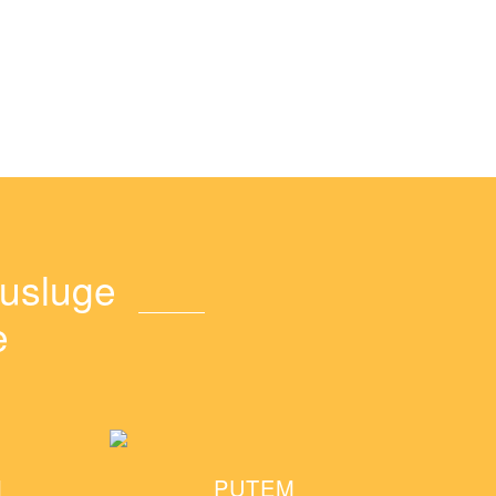
 usluge
e
M
PUTEM