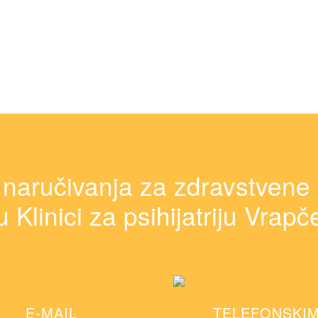
 naručivanja za zdravstvene
u Klinici za psihijatriju Vrapč
E-MAIL
TELEFONSKI