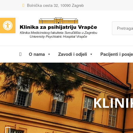
Bolnička cesta 32, 10090 Zagreb
Open toolbar
O nama
Zavodi i odjeli
Pacijenti i posjet
KLINI