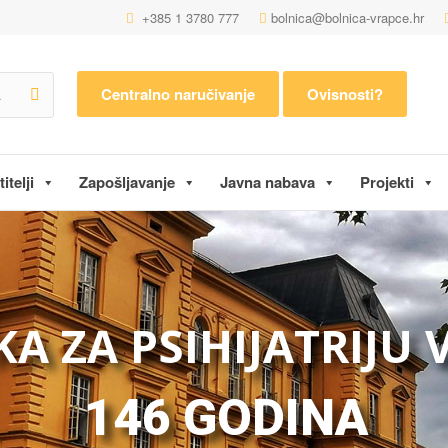
+385 1 3780 777
bolnica@bolnica-vrapce.hr
Centralno naručivanje
Ovisnosti?
itelji
Zapošljavanje
Javna nabava
Projekti
KA ZA PSIHIJATRIJU
146 GODINA