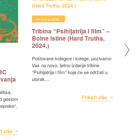
30. li
Pozi
06. srpnja 2026.
Tribina “Psihijatrija i film” –
Bolne istine (Hard Truths,
2024.)
Povodom Mjeseca Alzheimerove
bolest
Poštovane kolegice i kolege, pozivamo
tradic
Vas na novo, ljetno izdanje tribine
Alzhei
KBC
“Psihijatrija i film” koje će se održati u
nam...
ivanja
utorak,...
Prikaži više
od geslom
repreke“,
i više