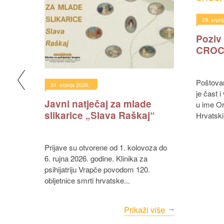
29. srpnj
Poziv
CROC
linike
a 40.
Poštovane kolegice i kolege, osobita mi
31. srpnja 2026.
je čast 
Javni natječaj za mlade
u ime Or
slikarice „Slava Raškaj“
Hrvatski
40.
gljan
Prijave su otvorene od 1. kolovoza do
6. rujna 2026. godine. Klinika za
.
psihijatriju Vrapče povodom 120.
više
obljetnice smrti hrvatske...
Prikaži više