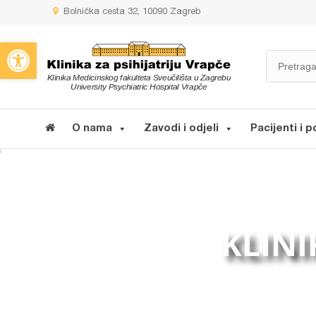
Bolnička cesta 32, 10090 Zagreb
Open toolbar
O nama
Zavodi i odjeli
Pacijenti i p
KLINI