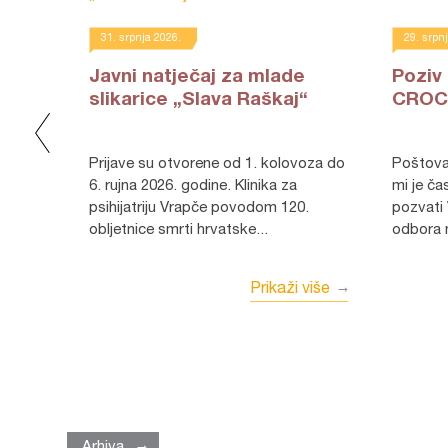
31. srpnja 2026.
29. srpn
Javni natječaj za mlade
Poziv 
slikarice „Slava Raškaj“
CROC
Prijave su otvorene od 1. kolovoza do
Poštovane kolegice i kolege, osobita
6. rujna 2026. godine. Klinika za
mi je ča
m
psihijatriju Vrapče povodom 120.
pozvati
obljetnice smrti hrvatske...
odbora n
 40.
oj
Prikaži više
a
.
 više
Arhiva