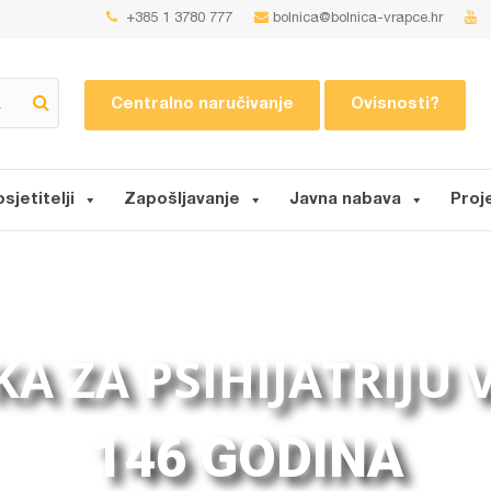
+385 1 3780 777
bolnica@bolnica-vrapce.hr
Centralno naručivanje
Ovisnosti?
osjetitelji
Zapošljavanje
Javna nabava
Proj
KA ZA PSIHIJATRIJU
146 GODINA