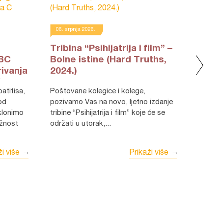
30. li
Pozi
06. srpnja 2026.
Tribina “Psihijatrija i film” –
KBC
Bolne istine (Hard Truths,
Povodom Mjeseca Alzheimerove
ivanja
2024.)
bolest
C
Poštovane kolegice i kolege,
tradic
pod
pozivamo Vas na novo, ljetno izdanje
Alzhe
klonimo
tribine “Psihijatrija i film” koje će se
da nam
ažnost
održati u utorak,...
i više
Prikaži više