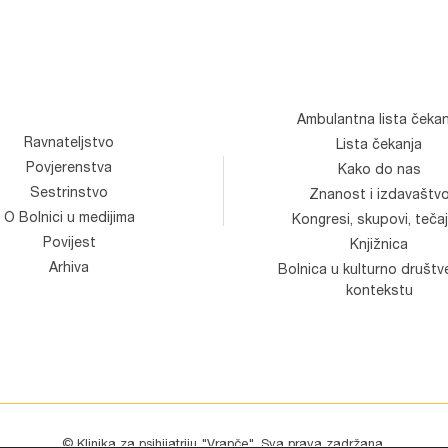
Ambulantna lista čekan
Ravnateljstvo
Lista čekanja
Povjerenstva
Kako do nas
Sestrinstvo
Znanost i izdavaštv
O Bolnici u medijima
Kongresi, skupovi, tečaj
Povijest
Knjižnica
Arhiva
Bolnica u kulturno društ
kontekstu
© Klinika za psihijatriju "Vrapče". Sva prava zadržana.