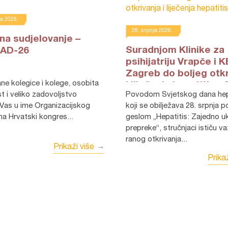
ja 2026.
28. srpnja 2026.
na sudjelovanje –
Suradnjom Klinike za
AD-26
psihijatriju Vrapče i 
Zagreb do boljeg otkr
i liječenja hepatitisa 
st i veliko zadovoljstvo
Povodom Svjetskog dana hepatitisa,
 Vas u ime Organizacijskog
koji se obilježava 28. srpnja 
a Hrvatski kongres...
geslom „Hepatitis: Zajedno u
prepreke“, stručnjaci ističu v
ranog otkrivanja...
Prikaži više
Prikaž