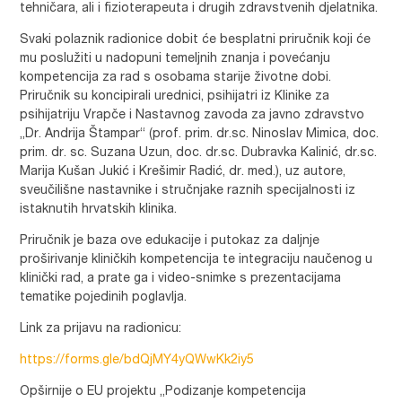
tehničara, ali i fizioterapeuta i drugih zdravstvenih djelatnika.
Svaki polaznik radionice dobit će besplatni priručnik koji će
mu poslužiti u nadopuni temeljnih znanja i povećanju
kompetencija za rad s osobama starije životne dobi.
Priručnik su koncipirali urednici, psihijatri iz Klinike za
psihijatriju Vrapče i Nastavnog zavoda za javno zdravstvo
„Dr. Andrija Štampar“ (prof. prim. dr.sc. Ninoslav Mimica, doc.
prim. dr. sc. Suzana Uzun, doc. dr.sc. Dubravka Kalinić, dr.sc.
Marija Kušan Jukić i Krešimir Radić, dr. med.), uz autore,
sveučilišne nastavnike i stručnjake raznih specijalnosti iz
istaknutih hrvatskih klinika.
Priručnik je baza ove edukacije i putokaz za daljnje
proširivanje kliničkih kompetencija te integraciju naučenog u
klinički rad, a prate ga i video-snimke s prezentacijama
tematike pojedinih poglavlja.
Link za prijavu na radionicu:
https://forms.gle/bdQjMY4yQWwKk2iy5
Opširnije o EU projektu „Podizanje kompetencija