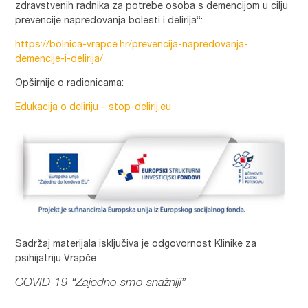
zdravstvenih radnika za potrebe osoba s demencijom u cilju
prevencije napredovanja bolesti i delirija“:
https://bolnica-vrapce.hr/prevencija-napredovanja-
demencije-i-delirija/
Opširnije o radionicama:
Edukacija o deliriju – stop-delirij.eu
Sadržaj materijala isključiva je odgovornost Klinike za
psihijatriju Vrapče
COVID-19 “Zajedno smo snažniji”