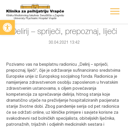
Open toolbar
Delirij – spriječi, prepoznaj, liječi
30.04.2021 13:42
Pozivamo vas na besplatnu radionicu „Delirij – spriječi,
prepoznaj, liječi“, čije je održavanje sufinancirano sredstvima
Europske unije iz Europskog socijalnog fonda. Radionica je
namijenjena zdravstvenom osoblju zaposlenom u hrvatskim
zdravstvenim ustanovama, s ciljem povećavanja
kompetencija za sprečavanje delirija, hitnog stanja koje
dramatično utječe na preživljenje hospitaliziranih pacijenata
starije životne dobi. Zbog pandemije serija od pet radionica
će se održati online, uz kliničke primjere i savjete korisne za
svakodnevni rad bolničkih specijalista, obiteljskih liječnika,
patronažnih, trijažnih i odjelnih medicinskih sestara i