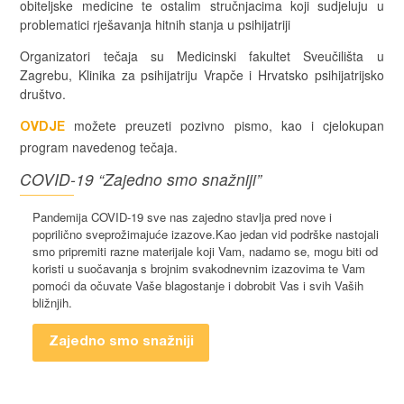
obiteljske medicine te ostalim stručnjacima koji sudjeluju u
problematici rješavanja hitnih stanja u psihijatriji
Organizatori tečaja su Medicinski fakultet Sveučilišta u
Zagrebu, Klinika za psihijatriju Vrapče i Hrvatsko psihijatrijsko
društvo.
možete preuzeti pozivno pismo, kao i cjelokupan
OVDJE
program navedenog tečaja.
COVID-19 “Zajedno smo snažniji”
Pandemija COVID-19 sve nas zajedno stavlja pred nove i
poprilično sveprožimajuće izazove.Kao jedan vid podrške nastojali
smo pripremiti razne materijale koji Vam, nadamo se, mogu biti od
koristi u suočavanja s brojnim svakodnevnim izazovima te Vam
pomoći da očuvate Vaše blagostanje i dobrobit Vas i svih Vaših
bližnjih.
Zajedno smo snažniji