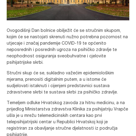
Ovogodišnji Dan bolnice obilježit će se stručnim skupom,
kojim će se nastojati skrenuti nužno potrebna pozornost na
utjecaje i značaj pandemije COVID-19 te općenito
neposrednih i posrednih ugroza na psihičko zdravlje te
neophodnost osiguranja sveobuhvatne i cjelovite
psihijatrijske skrbi.
Stručni skup će se, sukladno važećim epidemiološkim
mjerama, prenositi digitalnim putem, a u istome će
sudjelovati istaknuti i cijenjeni predstavnici sustava
zdravstvene skrbi te sustava skrbi za psihičko zdravlje.
Temeljem odluke Hrvatskog zavoda za hitnu medicinu, a na
prijedlog Ministarstva zdravstva Klinika za psihijatriju Vrapče
ušla je u mrežu telemedicinskih centara kao prvi
telepsihijatrijski centar u Republici Hrvatskoj koji je
registriran za obavljanje stručne djelatnosti iz područja
psihijatrije.