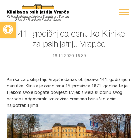
Open toolbar
141. godišnjica osnutka Klinike
za psihijatriju Vrapče
16.11.2020 16:39
Klinika za psihijatriju Vrapče danas obilježava 141. godišnjicu
osnutka. Klinika je osnovana 15. prosinca 1871. godine te je
tijekom svoje bogate povijesti uvijek živjela sudbinu svog
naroda i odgovarala izazovima vremena brinući o onim
najpotrebitijima.