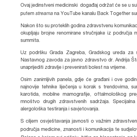
Ovaj jedinstveni medicinski događaj održat će se u sub
streama
putem
na YouTube kanalu Back Together sum
Nakon što su proteklih godina zdravstvenu komunikacij
okupljaju brojne renomirane stručnjake iz područja
summita.
Uz podršku Grada Zagreba, Gradskog ureda za soci
Nastavnog zavoda za javno zdravstvo dr. Andrija Št
unaprijediti zdravlje i prevenirati bolest na vrijeme.
Osim zanimljivih panela, gdje će građani i ove godin
najnovije tehnike liječenja u korak s trendovima, 
karotida, mobilne mamografije, oftalmološkog pregl
mnoštvo drugih zdravstvenih sadržaja. Specijalna
alergološka testiranja i savjetovanja.
S ciljem osvještavanja javnosti o važnim zdravstve
područja medicine, znanosti i komunikacija te sudjel