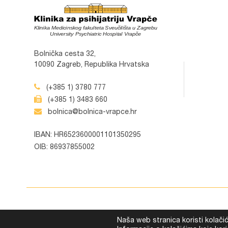
Bolnička cesta 32,
10090 Zagreb, Republika Hrvatska
(+385 1) 3780 777
(+385 1) 3483 660
bolnica@bolnica-vrapce.hr
IBAN: HR6523600001101350295
OIB: 86937855002
Naša web stranica koristi kolači