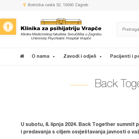
Bolnička cesta 32, 10090 Zagreb
Open toolbar
O nama
Zavodi i odjeli
Pacijenti i p
Back Toge
U subotu, 8. lipnja 2024. Back Together summit p
i predavanja s ciljem osvještavanja javnosti o v