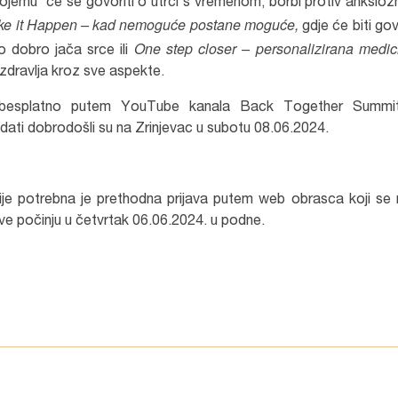
ojemu će se govoriti o utrci s vremenom, borbi protiv anksiozn
e it Happen – kad nemoguće postane moguće,
gdje će biti go
One step closer – personalizirana medic
no dobro jača srce ili
u zdravlja kroz sve aspekte.
 besplatno putem YouTube kanala Back Together Summit-
ledati dobrodošli su na Zrinjevac u subotu 08.06.2024.
e potrebna je prethodna prijava putem web obrasca koji se 
jave počinju u četvrtak 06.06.2024. u podne.