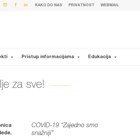
KAKO DO NAS
PRIVATNOST
WEBMAIL
ekti
Pristup informacijama
Edukacija
je za sve!
COVID-19 “Zajedno smo
onica
snažniji”
lede.