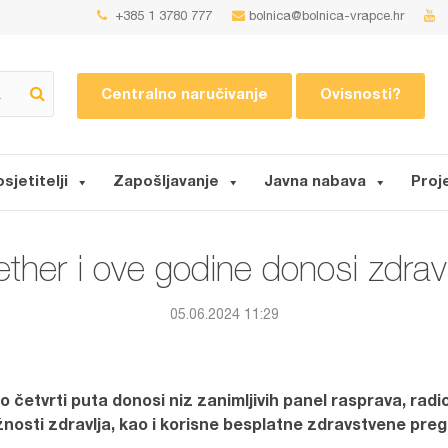
+385 1 3780 777
bolnica@bolnica-vrapce.hr
Centralno naručivanje
Ovisnosti?
osjetitelji
Zapošljavanje
Javna nabava
Proj
ther i ove godine donosi zdravl
05.06.2024 11:29
o četvrti puta donosi niz zanimljivih panel rasprava, radi
ažnosti zdravlja, kao i korisne besplatne zdravstvene preg