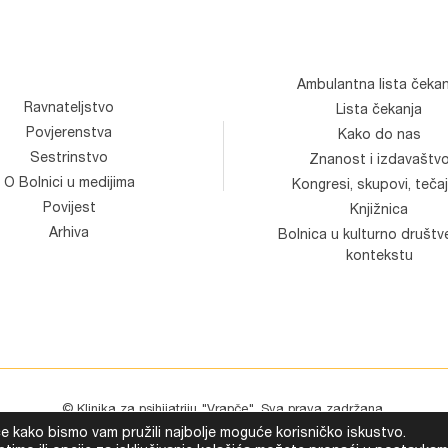
Ambulantna lista čekan
Ravnateljstvo
Lista čekanja
Povjerenstva
Kako do nas
Sestrinstvo
Znanost i izdavaštv
O Bolnici u medijima
Kongresi, skupovi, tečaj
Povijest
Knjižnica
Arhiva
Bolnica u kulturno društ
kontekstu
© Klinika za psihijatriju "Vrapče". Sva prava zadržana.
Development
Devexus
će kako bismo vam pružili najbolje moguće korisničko iskustvo.