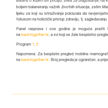
Balans o kojem svi pričaju, bitka za blagostanje,
na k
Mak
boljem balansiranju važnih životnih situacija, zatim
lijeku za koji su istraživanja pokazala da nevjerojat
fokusom na holistički pristup zdravlju, tj. sagledavanj
Panel rasprave i ove godine je moguće pratiti
na
backtogether.hr
, a svi koji se žele besplatno preg
Program
1
,
2
Napomena: Za besplatni pregled mobilne mamografij
na
backtogether.hr
. Broj pregleda je ograničen, a pri