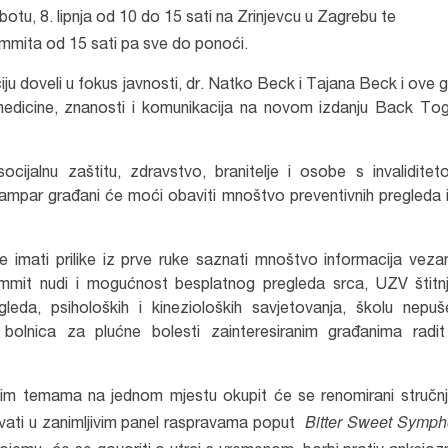
otu, 8. lipnja od 10 do 15 sati na Zrinjevcu u Zagrebu te
mita od 15 sati pa sve do ponoći.
u doveli u fokus javnosti, dr. Natko Beck i Tajana Beck i ove 
 medicine, znanosti i komunikacija na novom izdanju Back To
jalnu zaštitu, zdravstvo, branitelje i osobe s invaliditet
ampar građani će moći obaviti mnoštvo preventivnih pregleda 
e imati prilike iz prve ruke saznati mnoštvo informacija veza
summit nudi i mogućnost besplatnog pregleda srca, UZV štitn
eda, psiholoških i kinezioloških savjetovanja, školu nepuš
 bolnica za plućne bolesti zainteresiranim građanima radit
nim temama na jednom mjestu okupit će se renomirani stručnj
Bitter Sweet Symph
ovati u zanimljivim panel raspravama poput