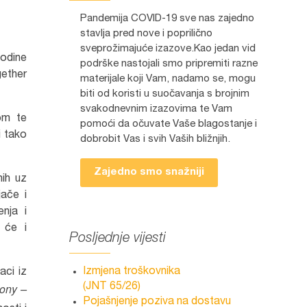
Pandemija COVID-19 sve nas zajedno
stavlja pred nove i poprilično
sveprožimajuće izazove.Kao jedan vid
godine
podrške nastojali smo pripremiti razne
gether
materijale koji Vam, nadamo se, mogu
biti od koristi u suočavanja s brojnim
svakodnevnim izazovima te Vam
om te
pomoći da očuvate Vaše blagostanje i
i tako
dobrobit Vas i svih Vaših bližnjih.
Zajedno smo snažniji
nih uz
jače i
enja i
 će i
Posljednje vijesti
Izmjena troškovnika
aci iz
ony –
(JNT 65/26)
Pojašnjenje poziva na dostavu