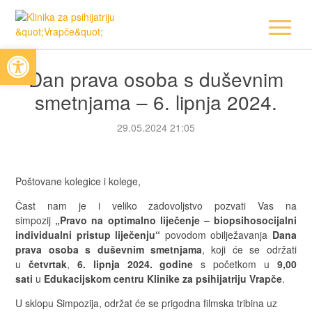
Open toolbar
Dan prava osoba s duševnim
smetnjama – 6. lipnja 2024.
29.05.2024 21:05
Poštovane kolegice i kolege,
Čast nam je i veliko zadovoljstvo pozvati Vas na
simpozij
„Pravo na optimalno liječenje – biopsihosocijalni
individualni pristup liječenju“
povodom obilježavanja
Dana
prava osoba s duševnim smetnjama
, koji će se održati
u
četvrtak
,
6. lipnja 2024. godine
s početkom u
9,00
sati
u
Edukacijskom centru Klinike za psihijatriju Vrapče
.
U sklopu Simpozija, održat će se prigodna filmska tribina uz