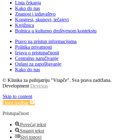
Lista čekanja
Kako do nas
Znanost i izdavaštvo
Kongresi, skupovi, tečajevi
Knjižnica
Bolnica u kulturno društvenom kontekstu
Pravo na pristup informacijama
Politika privatnosti
Izjava o pristupačnosti
Centralno naručivanje
Oglasi za zapošljavanje
Kako do nas
© Klinika za psihijatriju "Vrapče". Sva prava zadržana.
Development
Devexus
Skip to content
Open toolbar
Pristupačnost
Povećaj tekst
Smanji tekst
Sivi tonovi