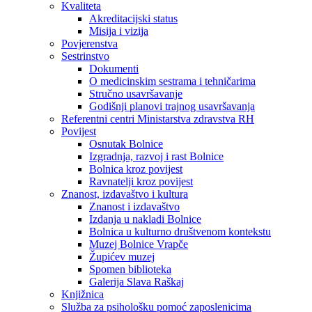
Kvaliteta
Akreditacijski status
Misija i vizija
Povjerenstva
Sestrinstvo
Dokumenti
O medicinskim sestrama i tehničarima
Stručno usavršavanje
Godišnji planovi trajnog usavršavanja
Referentni centri Ministarstva zdravstva RH
Povijest
Osnutak Bolnice
Izgradnja, razvoj i rast Bolnice
Bolnica kroz povijest
Ravnatelji kroz povijest
Znanost, izdavaštvo i kultura
Znanost i izdavaštvo
Izdanja u nakladi Bolnice
Bolnica u kulturno društvenom kontekstu
Muzej Bolnice Vrapče
Župićev muzej
Spomen biblioteka
Galerija Slava Raškaj
Knjižnica
Služba za psihološku pomoć zaposlenicima