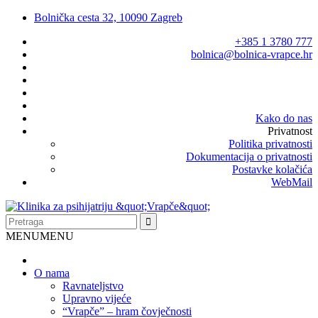
Bolnička cesta 32, 10090 Zagreb
+385 1 3780 777
bolnica@bolnica-vrapce.hr
Kako do nas
Privatnost
Politika privatnosti
Dokumentacija o privatnosti
Postavke kolačića
WebMail
MENU
MENU
O nama
Ravnateljstvo
Upravno vijeće
“Vrapče” – hram čovječnosti