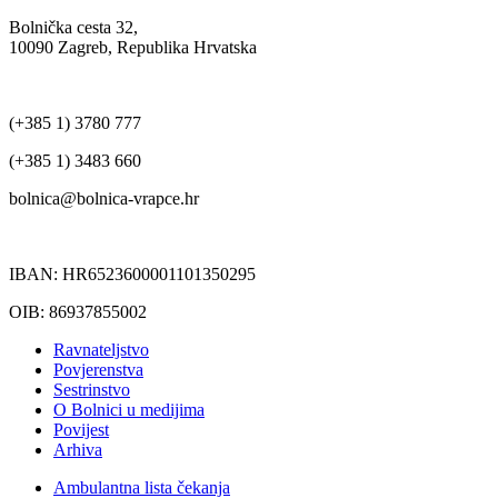
Bolnička cesta 32,
10090 Zagreb, Republika Hrvatska
(+385 1) 3780 777
(+385 1) 3483 660
bolnica@bolnica-vrapce.hr
IBAN: HR6523600001101350295
OIB: 86937855002
Ravnateljstvo
Povjerenstva
Sestrinstvo
O Bolnici u medijima
Povijest
Arhiva
Ambulantna lista čekanja