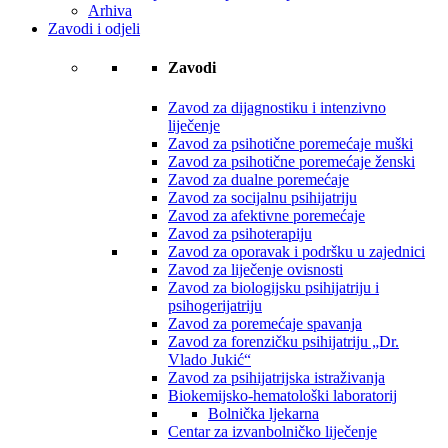
Arhiva
Zavodi i odjeli
Zavodi
Zavod za dijagnostiku i intenzivno
liječenje
Zavod za psihotične poremećaje muški
Zavod za psihotične poremećaje ženski
Zavod za dualne poremećaje
Zavod za socijalnu psihijatriju
Zavod za afektivne poremećaje
Zavod za psihoterapiju
Zavod za oporavak i podršku u zajednici
Zavod za liječenje ovisnosti
Zavod za biologijsku psihijatriju i
psihogerijatriju
Zavod za poremećaje spavanja
Zavod za forenzičku psihijatriju „Dr.
Vlado Jukić“
Zavod za psihijatrijska istraživanja
Biokemijsko-hematološki laboratorij
Bolnička ljekarna
Centar za izvanbolničko liječenje