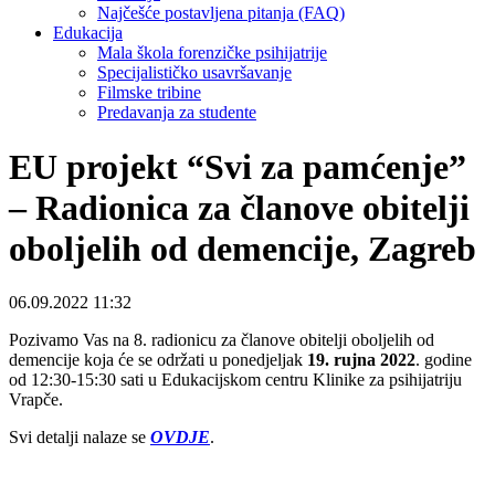
Najčešće postavljena pitanja (FAQ)
Edukacija
Mala škola forenzičke psihijatrije
Specijalističko usavršavanje
Filmske tribine
Predavanja za studente
EU projekt “Svi za pamćenje”
– Radionica za članove obitelji
oboljelih od demencije, Zagreb
06.09.2022 11:32
Pozivamo Vas na 8. radionicu za članove obitelji oboljelih od
demencije koja će se održati u ponedjeljak
19. rujna 2022
. godine
od 12:30-15:30 sati u Edukacijskom centru Klinike za psihijatriju
Vrapče.
Svi detalji nalaze se
OVDJE
.