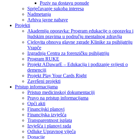
Poziv na dostavu ponude
Sprječavanje sukoba interesa
Nadmetanja
Arhiva javne nabave
Projekti
Akademija oporavka: Program edukacije o oporavku i
ljudskim pravima u području mentalnog zdravlja
Cjelovita obnova glavne zgrade Klinike za psihijatriju
Vrapče
Izgradnja Centra za forenzičku psihijatriju
Program RUKE
Projekt ADawarE – Edukacija i podizanje svijesti o
demenciji
Projekt Play Your Cards Right
Završeni projekti
Pristup informacijama
Pristup medicinskoj dokumentaciji
Pravo na pristup informacijama
Opći akti
Financijski planovi
Financijska izvješća
Transparentnost isplata
Izvješća i planovi rada
Odluke Upravnog vijeća
Donacije