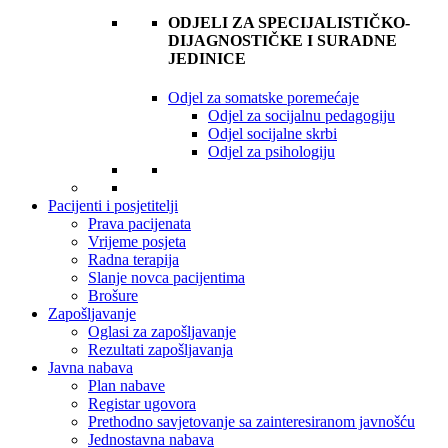
ODJELI ZA SPECIJALISTIČKO-
DIJAGNOSTIČKE I SURADNE
JEDINICE
Odjel za somatske poremećaje
Odjel za socijalnu pedagogiju
Odjel socijalne skrbi
Odjel za psihologiju
Pacijenti i posjetitelji
Prava pacijenata
Vrijeme posjeta
Radna terapija
Slanje novca pacijentima
Brošure
Zapošljavanje
Oglasi za zapošljavanje
Rezultati zapošljavanja
Javna nabava
Plan nabave
Registar ugovora
Prethodno savjetovanje sa zainteresiranom javnošću
Jednostavna nabava