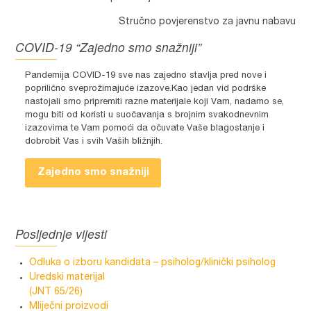
Stručno povjerenstvo za javnu nabavu
COVID-19 “Zajedno smo snažniji”
Pandemija COVID-19 sve nas zajedno stavlja pred nove i
poprilično sveprožimajuće izazove.Kao jedan vid podrške
nastojali smo pripremiti razne materijale koji Vam, nadamo se,
mogu biti od koristi u suočavanja s brojnim svakodnevnim
izazovima te Vam pomoći da očuvate Vaše blagostanje i
dobrobit Vas i svih Vaših bližnjih.
Zajedno smo snažniji
Posljednje vijesti
Odluka o izboru kandidata – psiholog/klinički psiholog
Uredski materijal
(JNT 65/26)
Mliječni proizvodi