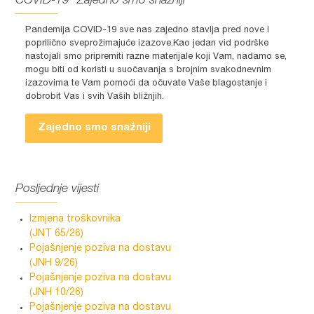
COVID-19 “Zajedno smo snažniji”
Pandemija COVID-19 sve nas zajedno stavlja pred nove i
poprilično sveprožimajuće izazove.Kao jedan vid podrške
nastojali smo pripremiti razne materijale koji Vam, nadamo se,
mogu biti od koristi u suočavanja s brojnim svakodnevnim
izazovima te Vam pomoći da očuvate Vaše blagostanje i
dobrobit Vas i svih Vaših bližnjih.
Zajedno smo snažniji
Posljednje vijesti
Izmjena troškovnika
(JNT 65/26)
Pojašnjenje poziva na dostavu
(JNH 9/26)
Pojašnjenje poziva na dostavu
(JNH 10/26)
Pojašnjenje poziva na dostavu