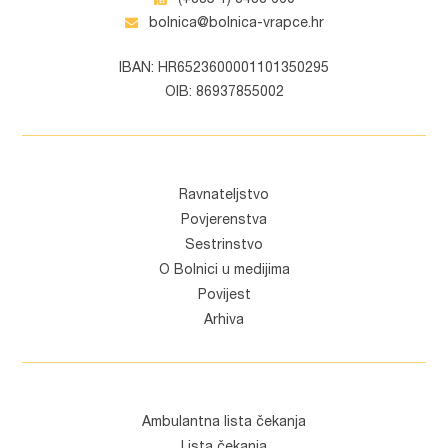
bolnica@bolnica-vrapce.hr
IBAN: HR6523600001101350295
OIB: 86937855002
Ravnateljstvo
Povjerenstva
Sestrinstvo
O Bolnici u medijima
Povijest
Arhiva
Ambulantna lista čekanja
Lista čekanja