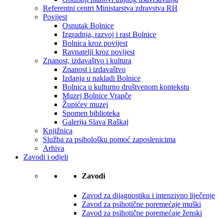
Referentni centri Ministarstva zdravstva RH
Povijest
Osnutak Bolnice
Izgradnja, razvoj i rast Bolnice
Bolnica kroz povijest
Ravnatelji kroz povijest
Znanost, izdavaštvo i kultura
Znanost i izdavaštvo
Izdanja u nakladi Bolnice
Bolnica u kulturno društvenom kontekstu
Muzej Bolnice Vrapče
Župićev muzej
Spomen biblioteka
Galerija Slava Raškaj
Knjižnica
Služba za psihološku pomoć zaposlenicima
Arhiva
Zavodi i odjeli
Zavodi
Zavod za dijagnostiku i intenzivno liječenje
Zavod za psihotične poremećaje muški
Zavod za psihotične poremećaje ženski