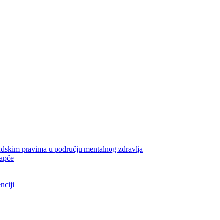
udskim pravima u području mentalnog zdravlja
rapče
nciji