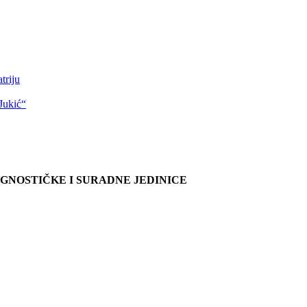
triju
Jukić“
AGNOSTIČKE I SURADNE JEDINICE