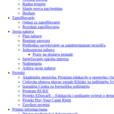
Radna terapija
Slanje novca pacijentima
Brošure
Zapošljavanje
Oglasi za zapošljavanje
Rezultati zapošljavanja
Javna nabava
Plan nabave
Registar ugovora
Prethodno savjetovanje sa zainteresiranom javnošću
Jednostavna nabava
Poziv na dostavu ponude
Sprječavanje sukoba interesa
Nadmetanja
Arhiva javne nabave
Projekti
Akademija oporavka: Program edukacije o oporavku i lj
Cjelovita obnova glavne zgrade Klinike za psihijatriju V
Izgradnja Centra za forenzičku psihijatriju
Program RUKE
Projekt ADawarE – Edukacija i podizanje svijesti o deme
Projekt Play Your Cards Right
Završeni projekti
Pristup informacijama
Pristup medicinskoj dokumentaciji