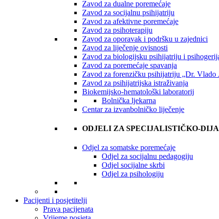
Zavod za dualne poremećaje
Zavod za socijalnu psihijatriju
Zavod za afektivne poremećaje
Zavod za psihoterapiju
Zavod za oporavak i podršku u zajednici
Zavod za liječenje ovisnosti
Zavod za biologijsku psihijatriju i psihogerija
Zavod za poremećaje spavanja
Zavod za forenzičku psihijatriju „Dr. Vlado 
Zavod za psihijatrijska istraživanja
Biokemijsko-hematološki laboratorij
Bolnička ljekarna
Centar za izvanbolničko liječenje
ODJELI ZA SPECIJALISTIČKO-DIJ
Odjel za somatske poremećaje
Odjel za socijalnu pedagogiju
Odjel socijalne skrbi
Odjel za psihologiju
Pacijenti i posjetitelji
Prava pacijenata
Vrijeme posjeta