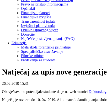
Pravo na pristup informacijama
Opći akti
Financijski planovi
Financijska izvješća
Transparentnost isplata
Izvješća i planovi rada
Odluke Upravnog vijeća
Donacije
Najčešće postavljena pitanja (FAQ)
Edukacija
Mala škola forenzičke psihijatrije
Specijalističko usavršavanje
Filmske tribine
Predavanja za studente
Natječaj za upis nove generacij
26.02.2019 15:31
Obavještavamo potencijale studente da je na web stranici
Doktorskog 
Natječaj je otvoren do 10. 04. 2019. Ako imate dodatnih pitanja, slobo