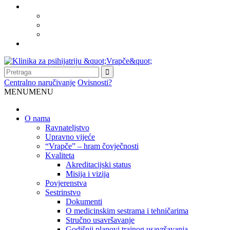
Centralno naručivanje
Ovisnosti?
MENU
MENU
O nama
Ravnateljstvo
Upravno vijeće
“Vrapče” – hram čovječnosti
Kvaliteta
Akreditacijski status
Misija i vizija
Povjerenstva
Sestrinstvo
Dokumenti
O medicinskim sestrama i tehničarima
Stručno usavršavanje
Godišnji planovi trajnog usavršavanja