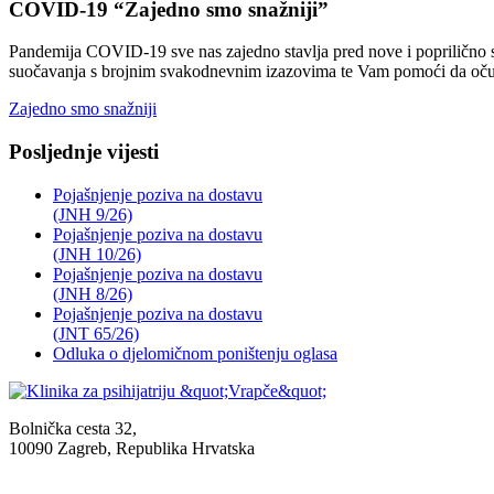
COVID-19 “Zajedno smo snažniji”
Pandemija COVID-19 sve nas zajedno stavlja pred nove i poprilično sv
suočavanja s brojnim svakodnevnim izazovima te Vam pomoći da očuvat
Zajedno smo snažniji
Posljednje vijesti
Pojašnjenje poziva na dostavu
(JNH 9/26)
Pojašnjenje poziva na dostavu
(JNH 10/26)
Pojašnjenje poziva na dostavu
(JNH 8/26)
Pojašnjenje poziva na dostavu
(JNT 65/26)
Odluka o djelomičnom poništenju oglasa
Bolnička cesta 32,
10090 Zagreb, Republika Hrvatska