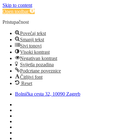
Skip to content
Open toolbar
Pristupačnost
Povećaj tekst
Smanji tekst
Sivi tonovi
Visoki kontrast
Negativan kontrast
Svijetla pozadina
Podcrtane poveznice
Čitljivi font
Reset
Bolnička cesta 32, 10090 Zagreb