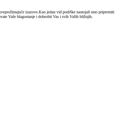
eprožimajuće izazove.Kao jedan vid podrške nastojali smo pripremiti r
e Vaše blagostanje i dobrobit Vas i svih Vaših bližnjih.