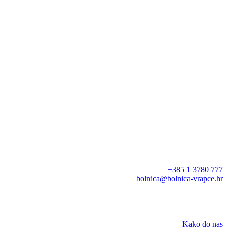
+385 1 3780 777
bolnica@bolnica-vrapce.hr
Kako do nas