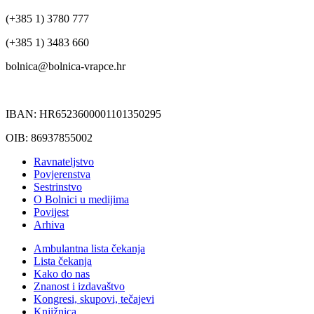
(+385 1) 3780 777
(+385 1) 3483 660
bolnica@bolnica-vrapce.hr
IBAN: HR6523600001101350295
OIB: 86937855002
Ravnateljstvo
Povjerenstva
Sestrinstvo
O Bolnici u medijima
Povijest
Arhiva
Ambulantna lista čekanja
Lista čekanja
Kako do nas
Znanost i izdavaštvo
Kongresi, skupovi, tečajevi
Knjižnica