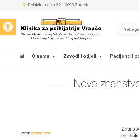
Bolnička cesta 32, 10090 Zagreb
Open toolbar
O nama
Zavodi i odjeli
Pacijenti i p
Nove znanstve
Znanstv
Izvor:
pixaby.com
modifik