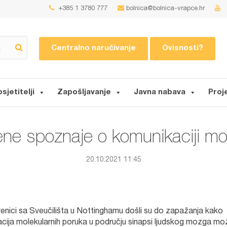
+385 1 3780 777
bolnica@bolnica-vrapce.hr
Centralno naručivanje
Ovisnosti?
osjetitelji
Zapošljavanje
Javna nabava
Proj
ne spoznaje o komunikaciji mo
20.10.2021 11:45
enici sa Sveučilišta u Nottinghamu došli su do zapažanja kako
acija molekularnih poruka u području sinapsi ljudskog mozga mo