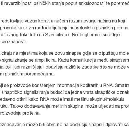
eti reverzibilnosti psihičkih stanja poput anksioznosti te poreme
predstavljaju važan korak u našem razumijevanju načina na koji
u pronalasku novih metoda liječenja neuroloških i psihičkih porem
doslovnog fakulteta na Sveučilištu u Nottinghamu u suradnji s
i bioznanosti.
raju na mjestima koja se zovu sinapse gdje se otpuštaju mole
mo signaliziranje se amplificira. Kada komunikacija među sinapsam
koji ljudi razmišljaju i obavljaju različite zadatke što se može v
im psihičkim poremećajima.
 koji se proizvode korištenjem informacija kodiranih u RNA. Smatr
sinaptičko signaliziranje budući da jedna vrsta sinaptičke ozna
 nedavno otkrili kako RNA može imati metilnu skupinu/molekulu
ku. Takvo dodavavanje metilnih skupina može utjecati na pro
proizvodnju proteina.
načavanje može biti obrnuto na području sinapsi i djelovati k