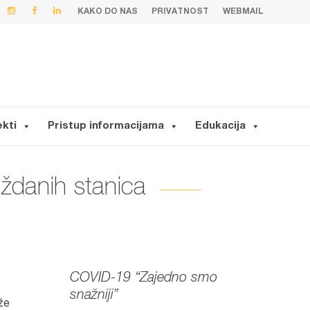
KAKO DO NAS
PRIVATNOST
WEBMAIL
ekti
Pristup informacijama
Edukacija
ždanih stanica
COVID-19 “Zajedno smo
snažniji”
že