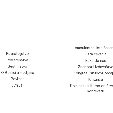
Ambulantna lista čekan
Ravnateljstvo
Lista čekanja
Povjerenstva
Kako do nas
Sestrinstvo
Znanost i izdavaštv
O Bolnici u medijima
Kongresi, skupovi, tečaj
Povijest
Knjižnica
Arhiva
Bolnica u kulturno društ
kontekstu