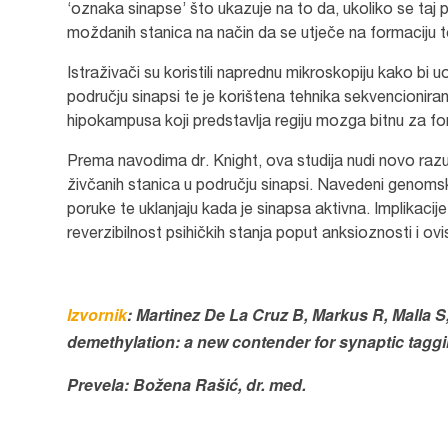
‘oznaka sinapse’ što ukazuje na to da, ukoliko se taj 
moždanih stanica na način da se utječe na formaciju t
Istraživači su koristili naprednu mikroskopiju kako bi
području sinapsi te je korištena tehnika sekvencionir
hipokampusa koji predstavlja regiju mozga bitnu za f
Prema navodima dr. Knight, ova studija nudi novo raz
živčanih stanica u području sinapsi. Navedeni genomsk
poruke te uklanjaju kada je sinapsa aktivna. Implikacij
reverzibilnost psihičkih stanja poput anksioznosti i ov
Izvornik
: Martinez De La Cruz B, Markus R, Malla S,
demethylation: a new contender for synaptic taggi
Prevela: Božena Rašić, dr. med.