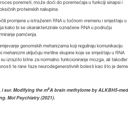
proces poremeti, može doći do poremećaja u funkciji sinapsi i
oksičnih proteinskih nakupina.
 uočili promjene u istraženim RNA u točnom vremenu i smještaju u
anja kako bi se okarakterizirale označene RNA u području
ormiranje pamćenja.
umijevanje genomskih mehanizama koji reguliraju komunikaciju
i mehanizmi uključuju metilne skupine koje se smještaju u RNA
e su izrazito bitne za normalno funkcioniranje mozga, ali također 
isnosti te rane faze neurodegenerativnih bolesti kao što je deme
6
 i sur. Modifying the m
A brain methylome by ALKBH5-med
ng. Mol Psychiatry (2021).