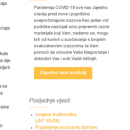
ćaja
Pandemija COVID-19 sve nas zajedno
stavlja pred nove i poprilično
sveprožimajuće izazove.Kao jedan vid
podrške nastojali smo pripremiti razne
ećaja.
materijale koji Vam, nadamo se, mogu
biti od koristi u suočavanja s brojnim
svakodnevnim izazovima te Vam
pomoći da očuvate Vaše blagostanje i
kule
dobrobit Vas i svih Vaših bližnjih.
a nije
idjeti
Zajedno smo snažniji
a se
ke
Posljednje vijesti
teine
Izmjena troškovnika
(JNT 65/26)
ao
Pojašnjenje poziva na dostavu