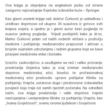
Ova knjiga je objavljena na engleskom jeziku od strane
zasigurno najznačajnije Svjetske izdavačke kuće – Springer.
Kao glavni urednik knjige naš doktor Ćurković je usklađivao i
uređivao doprinose od ukupno 34 suautora iz gotovo svih
krajeva svijeta, a ujedno je i glavni autor šest poglavlja te
suautor jednog poglavlja. Vrijedi podsjetiti kako je dr.sc.
Marko Ćurković jedan od naših vodećih etičara u području
medicine i psihijatrije, međunarodno prepoznat i aktivan u
brojnim svjetskim udruženjima i radnim grupama koje se bave
pitanjem medicinske etike i bioteike.
Izrazito zadovoljstvo, a usuđujemo se reći i veliko priznanje,
predstavlja činjenica kako je ovaj izniman međunarodni
doprinos medicinskoj etici, bioetici te profesionalnoj
medicinskoj etici predvodio upravo psihijatar Klinike za
psihijatriju Vrapče, ustanove duge i plodonosne izdavalačke
povijesti koja traje od samih njezinih početaka. Na određeni
način, ova knjiga predstavlja i veliki doprinos trajnim
nastojanjima i usmjerenjima Klinike za psihijatriju Vrapče, kao
„hrama čovječnosti“, svemu onome ljudskom i čovječnom.