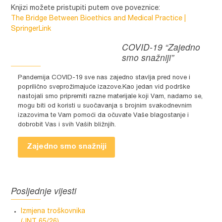
Knjizi možete pristupiti putem ove poveznice:
The Bridge Between Bioethics and Medical Practice |
SpringerLink
COVID-19 “Zajedno
smo snažniji”
Pandemija COVID-19 sve nas zajedno stavlja pred nove i
poprilično sveprožimajuće izazove.Kao jedan vid podrške
nastojali smo pripremiti razne materijale koji Vam, nadamo se,
mogu biti od koristi u suočavanja s brojnim svakodnevnim
izazovima te Vam pomoći da očuvate Vaše blagostanje i
dobrobit Vas i svih Vaših bližnjih.
Zajedno smo snažniji
Posljednje vijesti
Izmjena troškovnika