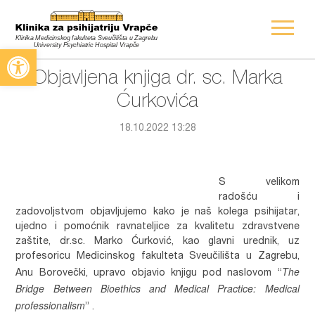
Open toolbar
Objavljena knjiga dr. sc. Marka
Ćurkovića
18.10.2022 13:28
S velikom
radošću i
zadovoljstvom objavljujemo kako je naš kolega psihijatar,
ujedno i pomoćnik ravnateljice za kvalitetu zdravstvene
zaštite, dr.sc. Marko Ćurković, kao glavni urednik, uz
profesoricu Medicinskog fakulteta Sveučilišta u Zagrebu,
The
Anu Borovečki, upravo objavio knjigu pod naslovom “
Bridge Between Bioethics and Medical Practice: Medical
professionalism
” .