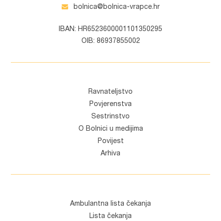
bolnica@bolnica-vrapce.hr
IBAN: HR6523600001101350295
OIB: 86937855002
Ravnateljstvo
Povjerenstva
Sestrinstvo
O Bolnici u medijima
Povijest
Arhiva
Ambulantna lista čekanja
Lista čekanja