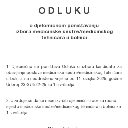
O D L U K U
o djelomičnom poništavanju
izbora
medicinske sestre/medicinskog
tehničara u bolnici
Djelomično se poništava Odluka o izboru kandidata za
obavljanje poslova medicinske sestre/medicinskog tehničara
u bolnici na neodređeno vrijeme od 11. ožujka 2025. godine
Ur.broj: 23-374/22-25 za 1 izvršitelja.
Utvrđuje se da se neće izvršiti djelomični izbor za radno
mjesto medicinske sestre/medicinskog tehničara u bolnici za
1 izvršitelja.