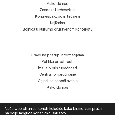
Kako do nas
Znanost i izdavaštvo
Kongresi, skupovi, tečajevi
Knjižnica
Bolnica u kulturno društvenom kontekstu
Pravo na pristup informacijama
Politika privatnosti
Izjava o pristupačnosti
Centralno naručivanje
Oglasi za zapošljavanje
Kako do nas
Naša web stranica koristi kolačiće kako bismo vam pružili
© Klinika za psihijatriju "Vrapče". Sva prava zadržana.
najbolje moguće korisničko iskustvo.