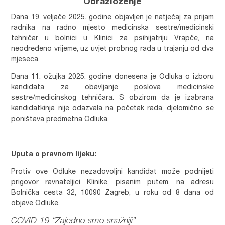
Obrazloženje
Dana 19. veljače 2025. godine objavljen je natječaj za prijam
radnika na radno mjesto medicinska sestre/medicinski
tehničar u bolnici u Klinici za psihijatriju Vrapče, na
neodređeno vrijeme, uz uvjet probnog rada u trajanju od dva
mjeseca.
Dana 11. ožujka 2025. godine donesena je Odluka o izboru
kandidata za obavljanje poslova medicinske
sestre/medicinskog tehničara. S obzirom da je izabrana
kandidatkinja nije odazvala na početak rada, djelomično se
poništava predmetna Odluka.
Uputa o pravnom lijeku:
Protiv ove Odluke nezadovoljni kandidat može podnijeti
prigovor ravnateljici Klinike, pisanim putem, na adresu
Bolnička cesta 32, 10090 Zagreb, u roku od 8 dana od
objave Odluke.
COVID-19 “Zajedno smo snažniji”