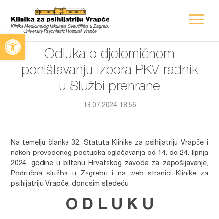
Open toolbar
Odluka o djelomičnom
poništavanju izbora PKV radnik
u Službi prehrane
18.07.2024 18:56
Na temelju članka 32. Statuta Klinike za psihijatriju Vrapče i
nakon provedenog postupka oglašavanja od 14. do 24. lipnja
2024. godine u biltenu Hrvatskog zavoda za zapošljavanje,
Područna služba u Zagrebu i na web stranici Klinike za
psihijatriju Vrapče, donosim sljedeću
O D L U K U