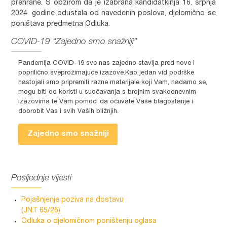
prehrane. S obzirom da je izabrana kandidatkinja 16. srpnja
2024. godine odustala od navedenih poslova, djelomično se
poništava predmetna Odluka.
COVID-19 “Zajedno smo snažniji”
Pandemija COVID-19 sve nas zajedno stavlja pred nove i
poprilično sveprožimajuće izazove.Kao jedan vid podrške
nastojali smo pripremiti razne materijale koji Vam, nadamo se,
mogu biti od koristi u suočavanja s brojnim svakodnevnim
izazovima te Vam pomoći da očuvate Vaše blagostanje i
dobrobit Vas i svih Vaših bližnjih.
Zajedno smo snažniji
Posljednje vijesti
Pojašnjenje poziva na dostavu
(JNT 65/26)
Odluka o djelomičnom poništenju oglasa