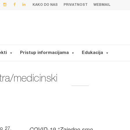
KAKO DO NAS
PRIVATNOST
WEBMAIL
ekti
Pristup informacijama
Edukacija
tra/medicinski
COVID-19 “Zajedno smo
do 27.