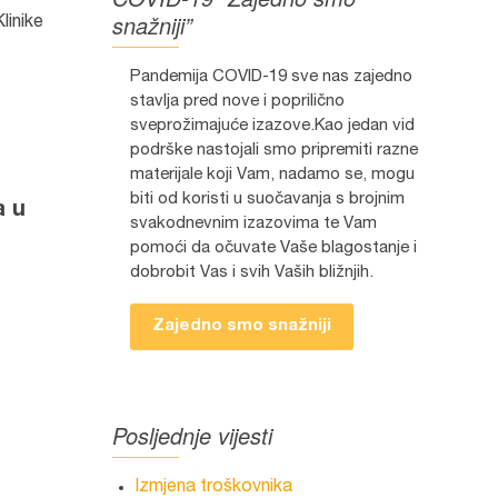
snažniji”
linike
Pandemija COVID-19 sve nas zajedno
stavlja pred nove i poprilično
sveprožimajuće izazove.Kao jedan vid
podrške nastojali smo pripremiti razne
materijale koji Vam, nadamo se, mogu
biti od koristi u suočavanja s brojnim
a u
svakodnevnim izazovima te Vam
pomoći da očuvate Vaše blagostanje i
dobrobit Vas i svih Vaših bližnjih.
Zajedno smo snažniji
Posljednje vijesti
Izmjena troškovnika