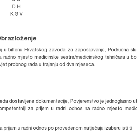
D D
D H
K G V
brazloženje
aj u biltenu Hrvatskog zavoda za zapošljavanje, Područna sl
na radno mjesto medicinske sestre/medicinskog tehničara u bol
 uvjet probnog rada u trajanju od dva mjeseca.
eda dostavljene dokumentacije, Povjerenstvo je jednoglasno ut
kompetentniji za prijem u radni odnos na radno mjesto medi
 prijam u radni odnos po provedenom natječaju izaberu isti ti