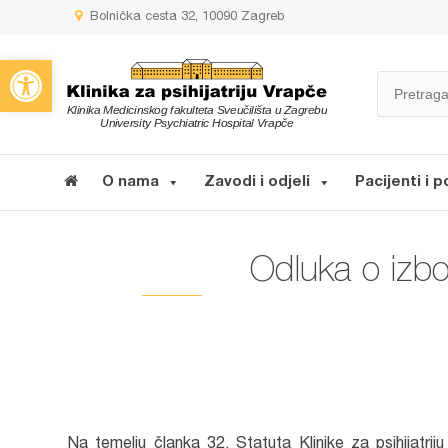
Bolnička cesta 32, 10090 Zagreb
Open toolbar
O nama
Zavodi i odjeli
Pacijenti i p
Odluka o izbo
Na temelju članka 32. Statuta Klinike za psihijatr