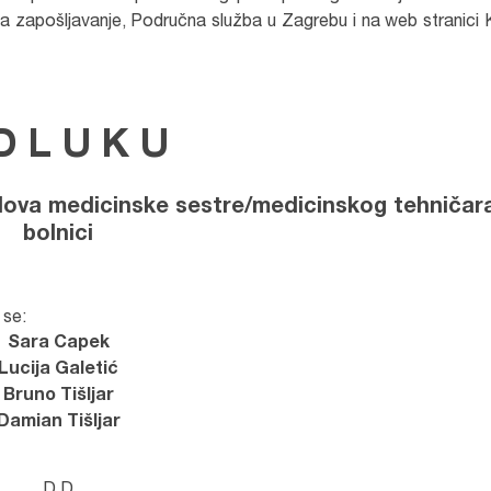
 zapošljavanje, Područna služba u Zagrebu i na web stranici K
D L U K U
slova
medicinske sestre/medicinskog tehničar
bolnici
 se:
Sara Capek
Lucija Galetić
Bruno Tišljar
Damian Tišljar