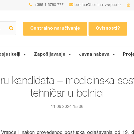
+385 1 3780 777
bolnica@bolnica-vrapce.hr
Centralno naručivanje
Ovisnosti?
osjetitelji
Zapošljavanje
Javna nabava
Proj
ru kandidata – medicinska ses
tehničar u bolnici
11.09.2024 15:36
iju Vrapče i nakon provedenog postupka oglašavanja od 19. 