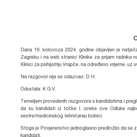
O
Dana 19. kolovoza 2024. godine objavljen je natječ
Zagrebu i na web stranici Klinike za prijam radnika 
Klinici za psihijatriju Vrapče, na određeno vrijeme, uz
Na razgovor nije se odazvao: D H.
Odustala: K G V.
Temeljem provedenih razgovora s kandidatima i pregl
da su kandidati iz točke I. izreke ove Odluke naj
sestre/medicinskog tehničarau bolnici.
Stoga je Povjerenstvo jednoglasno predložilo da se za
kandidati.