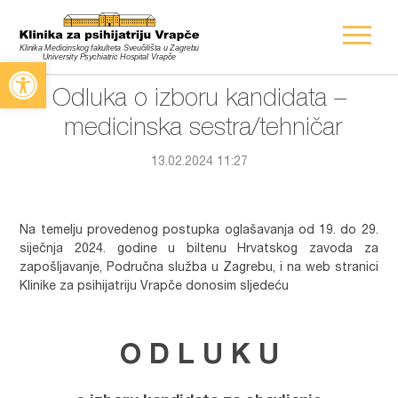
Open toolbar
Odluka o izboru kandidata –
medicinska sestra/tehničar
13.02.2024 11:27
Na temelju provedenog postupka oglašavanja od 19. do 29.
siječnja 2024. godine u biltenu Hrvatskog zavoda za
zapošljavanje, Područna služba u Zagrebu, i na web stranici
Klinike za psihijatriju Vrapče donosim sljedeću
O D L U K U