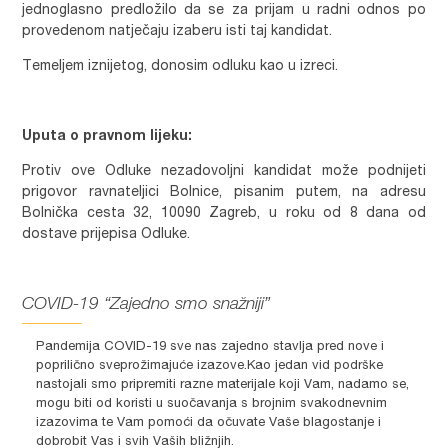
jednoglasno predložilo da se za prijam u radni odnos po
provedenom natječaju izaberu isti taj kandidat.
Temeljem iznijetog, donosim odluku kao u izreci.
Uputa o pravnom lijeku:
Protiv ove Odluke nezadovoljni kandidat može podnijeti
prigovor ravnateljici Bolnice, pisanim putem, na adresu
Bolnička cesta 32, 10090 Zagreb, u roku od 8 dana od
dostave prijepisa Odluke.
COVID-19 “Zajedno smo snažniji”
Pandemija COVID-19 sve nas zajedno stavlja pred nove i
poprilično sveprožimajuće izazove.Kao jedan vid podrške
nastojali smo pripremiti razne materijale koji Vam, nadamo se,
mogu biti od koristi u suočavanja s brojnim svakodnevnim
izazovima te Vam pomoći da očuvate Vaše blagostanje i
dobrobit Vas i svih Vaših bližnjih.