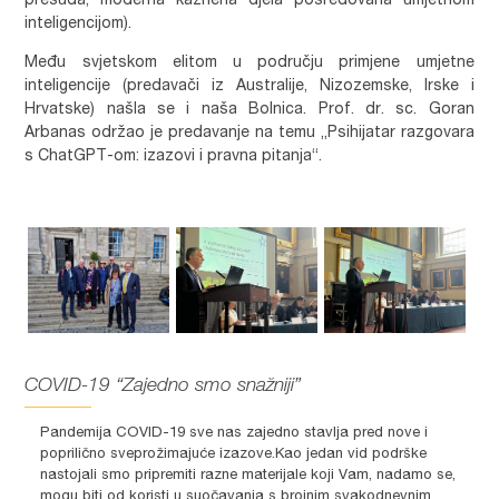
presuda, moderna kaznena djela posredovana umjetnom
inteligencijom).
Među svjetskom elitom u području primjene umjetne
inteligencije (predavači iz Australije, Nizozemske, Irske i
Hrvatske) našla se i naša Bolnica. Prof. dr. sc. Goran
Arbanas održao je predavanje na temu „Psihijatar razgovara
s ChatGPT-om: izazovi i pravna pitanja“.
COVID-19 “Zajedno smo snažniji”
Pandemija COVID-19 sve nas zajedno stavlja pred nove i
poprilično sveprožimajuće izazove.Kao jedan vid podrške
nastojali smo pripremiti razne materijale koji Vam, nadamo se,
mogu biti od koristi u suočavanja s brojnim svakodnevnim