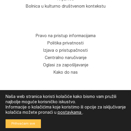
Bolnica u kulturno društvenom kontekstu
Pravo na pristup informacijama
Politika privatnosti
Izjava o pristupačnosti
Centralno naručivanje
Oglasi za zapošljavanje
Kako do nas
Naša web stranica koristi kolačiće kako bismo vam pružili
© Klinika za psihijatriju "Vrapče". Sva prava zadržana.
najbolje moguće korisničko iskustvo.
Development
Devexus
Informacije o kolačićima koje koristimo ili opcije za isključivanje
kolačića možete pronaći u
postavkama
.
Prihvaćam sve