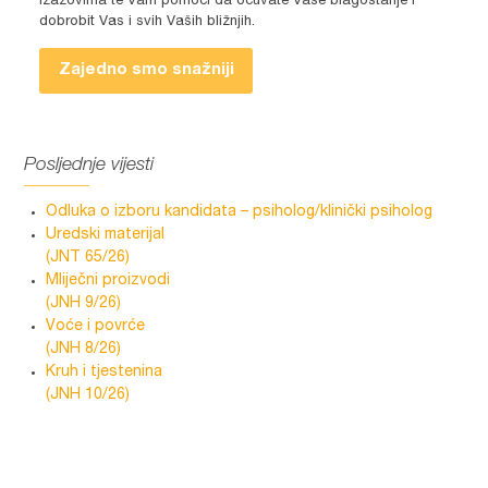
izazovima te Vam pomoći da očuvate Vaše blagostanje i
dobrobit Vas i svih Vaših bližnjih.
Zajedno smo snažniji
Posljednje vijesti
Odluka o izboru kandidata – psiholog/klinički psiholog
Uredski materijal
(JNT 65/26)
Mliječni proizvodi
(JNH 9/26)
Voće i povrće
(JNH 8/26)
Kruh i tjestenina
(JNH 10/26)