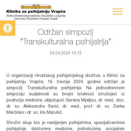
Open toolbar
Održan simpozij
”Transkulturalna psihijatrija”
24.04.2024 16:12
U organizaciji Hrvatskog psihijatrijskog društva, u Klinici za
psihijatriju Vrapče, 16. travnja 2024. godine održan je
simpozij Transkulturalna psihijatrija. Na jednodnevnom
simpoziju sudjelovali su brojni istaknuti stručnjaci iz
područja medicine, uključujući Gorana Mijaljicu, dr. med., doc.
dr. sc. Aleksandra Savić, dr. med., prof. dr. sc. Darka
Marčinko i dr. sc. Iris Marušić.
Stručni skup bio je namijenjen psihijatrima, specijalizantima
psihijatrije, doktorima medicine, psiholozima, socijalnim