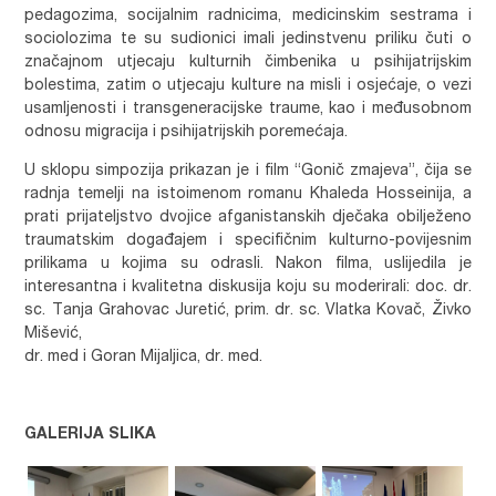
pedagozima, socijalnim radnicima, medicinskim sestrama i
sociolozima te su sudionici imali jedinstvenu priliku čuti o
značajnom utjecaju kulturnih čimbenika u psihijatrijskim
bolestima, zatim o utjecaju kulture na misli i osjećaje, o vezi
usamljenosti i transgeneracijske traume, kao i međusobnom
odnosu migracija i psihijatrijskih poremećaja.
U sklopu simpozija prikazan je i film “Gonič zmajeva”, čija se
radnja temelji na istoimenom romanu Khaleda Hosseinija, a
prati prijateljstvo dvojice afganistanskih dječaka obilježeno
traumatskim događajem i specifičnim kulturno-povijesnim
prilikama u kojima su odrasli. Nakon filma, uslijedila je
interesantna i kvalitetna diskusija koju su moderirali: doc. dr.
sc. Tanja Grahovac Juretić, prim. dr. sc. Vlatka Kovač, Živko
Mišević,
dr. med i Goran Mijaljica, dr. med.
GALERIJA SLIKA