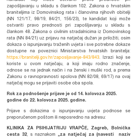
zapošljavanju u skladu s člankom 102. Zakona o hrvatskim
braniteljima iz Domovinskog rata i članovima njihovih obitelji
(NN 121/17, 98/19, 84/21, 156/23), te kandidat koji može
ostvariti pravo prednosti pri zapošljavanju u skladu s
člankom 48. Zakona o civilnim stradalnicima iz Domovinskog
rata (NN 84/21) uz prijavu na natječaj dužan je priložiti, osim
dokaza o ispunjavanju traženih uvjeta i sve potrebne dokaze
dostupne na poveznici Ministarstva hrvatskih branitelja:
https://branitelji.gov.hr/zaposljavanje-843/843
. Izrazi koji se
koriste u ovom natječaju, a koji imaju rodno značenje,
odnose se na jednak način i na ženski i muški rod, a prema
Zakonu o ravnopravnosti spolova (NN 82/08, 69/17) na ovaj
natječaj mogu se prijaviti osobe oba spola.
Rok za podnošenje prijave je od 14. kolovoza 2025.
godine do 22. kolovoza 2025. godine.
Prijave s dokazima o ispunjavanju uvjeta podnose se
preporučenom poštom ili neposredno na adresu:
KLINIKA ZA PSIHIJATRIJU VRAPČE, Zagreb, Bolnička
cesta 32
, s naznakom
„za natječaj za (navesti naziv