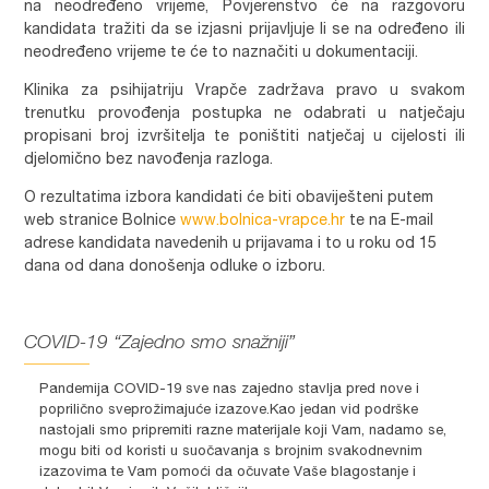
na neodređeno vrijeme, Povjerenstvo će na razgovoru
kandidata tražiti da se izjasni prijavljuje li se na određeno ili
neodređeno vrijeme te će to naznačiti u dokumentaciji.
Klinika za psihijatriju Vrapče zadržava pravo u svakom
trenutku provođenja postupka ne odabrati u natječaju
propisani broj izvršitelja te poništiti natječaj u cijelosti ili
djelomično bez navođenja razloga.
O rezultatima izbora kandidati će biti obaviješteni putem
web stranice Bolnice
www.bolnica-vrapce.hr
te na E-mail
adrese kandidata navedenih u prijavama i to u roku od 15
dana od dana donošenja odluke o izboru.
COVID-19 “Zajedno smo snažniji”
Pandemija COVID-19 sve nas zajedno stavlja pred nove i
poprilično sveprožimajuće izazove.Kao jedan vid podrške
nastojali smo pripremiti razne materijale koji Vam, nadamo se,
mogu biti od koristi u suočavanja s brojnim svakodnevnim
izazovima te Vam pomoći da očuvate Vaše blagostanje i