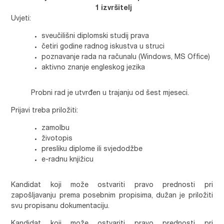
1 izvršitelj
Uvjeti:
sveučilišni diplomski studij prava
četiri godine radnog iskustva u struci
poznavanje rada na računalu (Windows, MS Office)
aktivno znanje engleskog jezika
Probni rad je utvrđen u trajanju od šest mjeseci.
Prijavi treba priložiti:
zamolbu
životopis
presliku diplome ili svjedodžbe
e-radnu knjižicu
Kandidat koji može ostvariti pravo prednosti pri
zapošljavanju prema posebnim propisima, dužan je priložiti
svu propisanu dokumentaciju.
Kandidat koji može ostvariti pravo prednosti pri