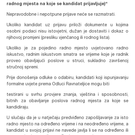
radnog mjesta na koje se kandidat prijavljuje)“
Nepravodobne i nepotpune prijave neće se razmatrati.
Ukoliko kandidat uz prijavu priloži dokumente u kojima
osobni podaci nisu istovjetni, dužan je dostaviti i dokaz o
njihovoj promjeni (presliku vjenčanog ili rodnog lista).
Ukoliko je za pojedino radno mjesto uvjetovano radno
iskustvo, radnim iskustvom smatra se vrijeme koje je radnik
proveo obavljajući poslove u struci, sukladno završenoj
stručnoj spremi.
Prije donošenja odluke o odabiru, kandidati koji ispunjavanju
formalne uvjete prema Odluci Ravnateljice mogu biti
testirani u svrhu provjere znanja, vještina i sposobnosti,
bitnih za obavljanje poslova radnog mjesta za koje se
kandidiraju.
U slučaju da je u natječaju predviđeno zapošljavanje za isto
radno mjesto na određeno vrijeme i na neodređeno vrijeme, a
kandidat u svojoj prijavi ne navede javlja li se na određeno ili