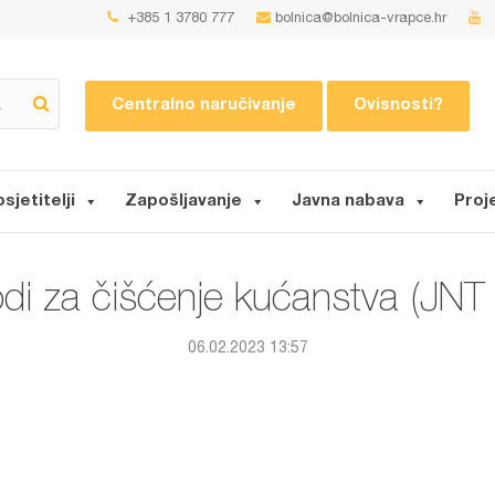
+385 1 3780 777
bolnica@bolnica-vrapce.hr
Centralno naručivanje
Ovisnosti?
osjetitelji
Zapošljavanje
Javna nabava
Proj
odi za čišćenje kućanstva (JNT
06.02.2023 13:57