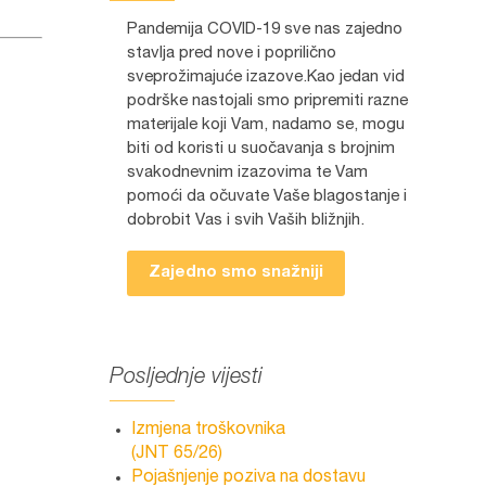
Pandemija COVID-19 sve nas zajedno
stavlja pred nove i poprilično
sveprožimajuće izazove.Kao jedan vid
podrške nastojali smo pripremiti razne
materijale koji Vam, nadamo se, mogu
biti od koristi u suočavanja s brojnim
svakodnevnim izazovima te Vam
pomoći da očuvate Vaše blagostanje i
dobrobit Vas i svih Vaših bližnjih.
Zajedno smo snažniji
Posljednje vijesti
Izmjena troškovnika
(JNT 65/26)
Pojašnjenje poziva na dostavu