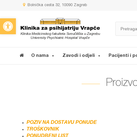
Bolnička cesta 32, 10090 Zagreb
Open toolbar
O nama
Zavodi i odjeli
Pacijenti i p
Proizv
POZIV NA DOSTAVU PONUDE
TROŠKOVNIK
PONUDBENI LIST