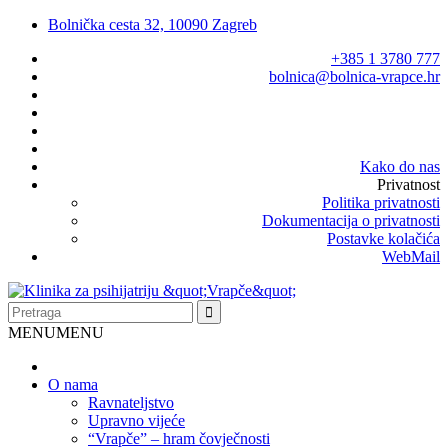
Bolnička cesta 32, 10090 Zagreb
+385 1 3780 777
bolnica@bolnica-vrapce.hr
Kako do nas
Privatnost
Politika privatnosti
Dokumentacija o privatnosti
Postavke kolačića
WebMail
MENU
MENU
O nama
Ravnateljstvo
Upravno vijeće
“Vrapče” – hram čovječnosti