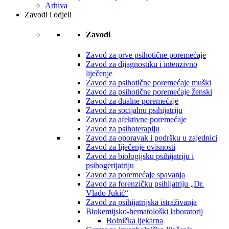
Arhiva
Zavodi i odjeli
Zavodi
Zavod za prve psihotične poremećaje
Zavod za dijagnostiku i intenzivno
liječenje
Zavod za psihotične poremećaje muški
Zavod za psihotične poremećaje ženski
Zavod za dualne poremećaje
Zavod za socijalnu psihijatriju
Zavod za afektivne poremećaje
Zavod za psihoterapiju
Zavod za oporavak i podršku u zajednici
Zavod za liječenje ovisnosti
Zavod za biologijsku psihijatriju i
psihogerijatriju
Zavod za poremećaje spavanja
Zavod za forenzičku psihijatriju „Dr.
Vlado Jukić“
Zavod za psihijatrijska istraživanja
Biokemijsko-hematološki laboratorij
Bolnička ljekarna