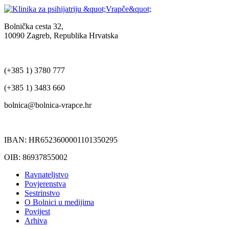
Bolnička cesta 32,
10090 Zagreb, Republika Hrvatska
(+385 1) 3780 777
(+385 1) 3483 660
bolnica@bolnica-vrapce.hr
IBAN: HR6523600001101350295
OIB: 86937855002
Ravnateljstvo
Povjerenstva
Sestrinstvo
O Bolnici u medijima
Povijest
Arhiva