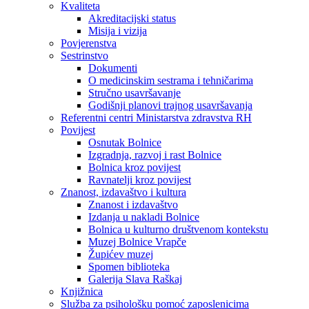
Kvaliteta
Akreditacijski status
Misija i vizija
Povjerenstva
Sestrinstvo
Dokumenti
O medicinskim sestrama i tehničarima
Stručno usavršavanje
Godišnji planovi trajnog usavršavanja
Referentni centri Ministarstva zdravstva RH
Povijest
Osnutak Bolnice
Izgradnja, razvoj i rast Bolnice
Bolnica kroz povijest
Ravnatelji kroz povijest
Znanost, izdavaštvo i kultura
Znanost i izdavaštvo
Izdanja u nakladi Bolnice
Bolnica u kulturno društvenom kontekstu
Muzej Bolnice Vrapče
Župićev muzej
Spomen biblioteka
Galerija Slava Raškaj
Knjižnica
Služba za psihološku pomoć zaposlenicima