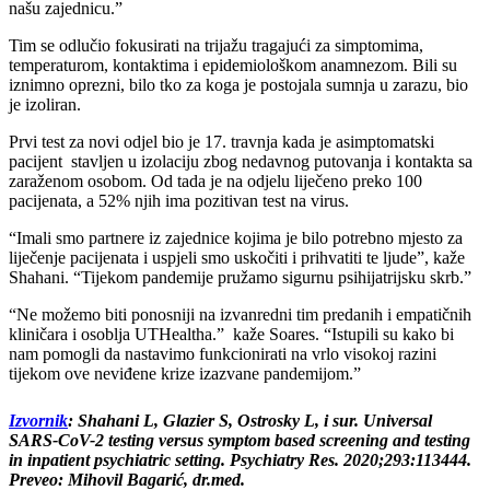
našu zajednicu.”
Tim se odlučio fokusirati na trijažu tragajući za simptomima,
temperaturom, kontaktima i epidemiološkom anamnezom. Bili su
iznimno oprezni, bilo tko za koga je postojala sumnja u zarazu, bio
je izoliran.
Prvi test za novi odjel bio je 17. travnja kada je asimptomatski
pacijent stavljen u izolaciju zbog nedavnog putovanja i kontakta sa
zaraženom osobom. Od tada je na odjelu liječeno preko 100
pacijenata, a 52% njih ima pozitivan test na virus.
“Imali smo partnere iz zajednice kojima je bilo potrebno mjesto za
liječenje pacijenata i uspjeli smo uskočiti i prihvatiti te ljude”, kaže
Shahani. “Tijekom pandemije pružamo sigurnu psihijatrijsku skrb.”
“Ne možemo biti ponosniji na izvanredni tim predanih i empatičnih
kliničara i osoblja UTHealtha.” kaže Soares. “Istupili su kako bi
nam pomogli da nastavimo funkcionirati na vrlo visokoj razini
tijekom ove neviđene krize izazvane pandemijom.”
Izvornik
: Shahani L, Glazier S, Ostrosky L, i sur. Universal
SARS-CoV-2 testing versus symptom based screening and testing
in inpatient psychiatric setting. Psychiatry Res. 2020;293:113444.
Preveo: Mihovil Bagarić, dr.med.