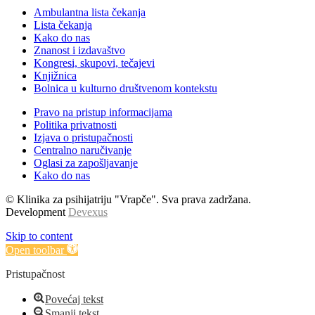
Ambulantna lista čekanja
Lista čekanja
Kako do nas
Znanost i izdavaštvo
Kongresi, skupovi, tečajevi
Knjižnica
Bolnica u kulturno društvenom kontekstu
Pravo na pristup informacijama
Politika privatnosti
Izjava o pristupačnosti
Centralno naručivanje
Oglasi za zapošljavanje
Kako do nas
© Klinika za psihijatriju "Vrapče". Sva prava zadržana.
Development
Devexus
Skip to content
Open toolbar
Pristupačnost
Povećaj tekst
Smanji tekst