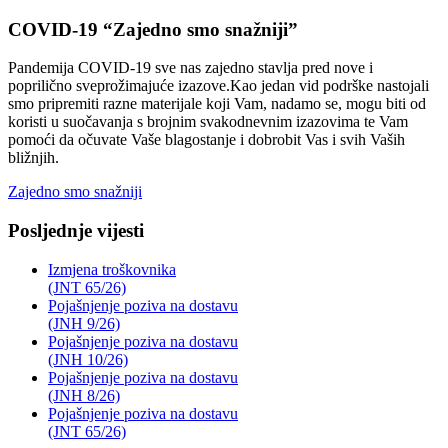
COVID-19 “Zajedno smo snažniji”
Pandemija COVID-19 sve nas zajedno stavlja pred nove i
poprilično sveprožimajuće izazove.Kao jedan vid podrške nastojali
smo pripremiti razne materijale koji Vam, nadamo se, mogu biti od
koristi u suočavanja s brojnim svakodnevnim izazovima te Vam
pomoći da očuvate Vaše blagostanje i dobrobit Vas i svih Vaših
bližnjih.
Zajedno smo snažniji
Posljednje vijesti
Izmjena troškovnika
(JNT 65/26)
Pojašnjenje poziva na dostavu
(JNH 9/26)
Pojašnjenje poziva na dostavu
(JNH 10/26)
Pojašnjenje poziva na dostavu
(JNH 8/26)
Pojašnjenje poziva na dostavu
(JNT 65/26)