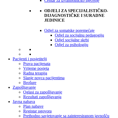
Centar za izvanbolničko liječenje
ODJELI ZA SPECIJALISTIČKO-
DIJAGNOSTIČKE I SURADNE
JEDINICE
Odjel za somatske poremećaje
Odjel za socijalnu pedagogiju
Odjel socijalne skrbi
Odjel za psihologiju
Pacijenti i posjetitelji
Prava pacijenata
Vrijeme posjeta
Radna terapija
Slanje novca pacijentima
Brošure
Zapošljavanje
Oglasi za zapošljavanje
Rezultati zapošljavanja
Javna nabava
Plan nabave
Registar ugovora
Prethodno savjetovanje sa zainteresiranom javnošću