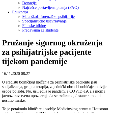
Donacije
Najčešće postavljena pitanja (FAQ)
Edukacija
Mala škola forenzičke psihijatrije
Specijalističko usavršavanje
Filmske tribine
Predavanja za studente
Pružanje sigurnog okruženja
za psihijatrijske pacijente
tijekom pandemije
16.11.2020 08:27
U središtu bolničkog liječenja za psihijatrijske pacijente jesu
socijalizacija, grupna terapija, zajednički obroci i uobičajeno dvije
osobe po sobi. No, uslijedila je pandemija COVID-19, a s njom i
javnozdravstvena upozorenja da se izoliramo, distanciramo i da
nosimo maske.
To je potaknulo kliničare i osoblje Medicinskog centra u Houstonu