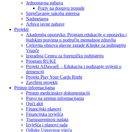
Jednostavna nabava
Poziv na dostavu ponude
Sprječavanje sukoba interesa
Nadmetanja
Arhiva javne nabave
Projekti
Akademija oporavka: Program edukacije o oporavku i
ljudskim pravima u području mentalnog zdravlja
Cjelovita obnova glavne zgrade Klinike za psihijatriju
Vrapče
Izgradnja Centra za forenzičku psihijatriju
Program RUKE
Projekt ADawarE – Edukacija i podizanje svijesti o
demenciji
Projekt Play Your Cards Right
Završeni projekti
Pristup informacijama
Pristup medicinskoj dokumentaciji
Pravo na pristup informacijama
Opći akti
Financijski planovi
Financijska izvješća
Transparentnost isplata
Izvješća i planovi rada
Odluke Upravnog vijeća