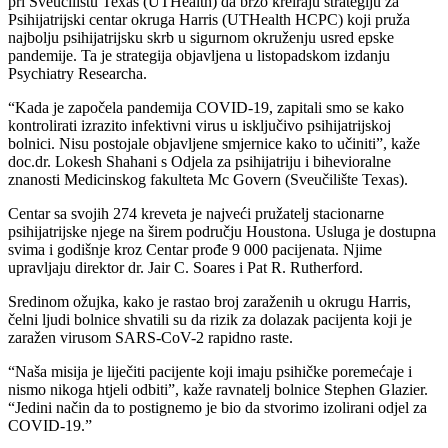
pri Sveučilištu Texas (UTHealth) da brzo kreiraju strategiju za
Psihijatrijski centar okruga Harris (UTHealth HCPC) koji pruža
najbolju psihijatrijsku skrb u sigurnom okruženju usred epske
pandemije. Ta je strategija objavljena u listopadskom izdanju
Psychiatry Researcha.
“Kada je započela pandemija COVID-19, zapitali smo se kako
kontrolirati izrazito infektivni virus u isključivo psihijatrijskoj
bolnici. Nisu postojale objavljene smjernice kako to učiniti”, kaže
doc.dr. Lokesh Shahani s Odjela za psihijatriju i bihevioralne
znanosti Medicinskog fakulteta Mc Govern (Sveučilište Texas).
Centar sa svojih 274 kreveta je najveći pružatelj stacionarne
psihijatrijske njege na širem području Houstona. Usluga je dostupna
svima i godišnje kroz Centar prođe 9 000 pacijenata. Njime
upravljaju direktor dr. Jair C. Soares i Pat R. Rutherford.
Sredinom ožujka, kako je rastao broj zaraženih u okrugu Harris,
čelni ljudi bolnice shvatili su da rizik za dolazak pacijenta koji je
zaražen virusom SARS-CoV-2 rapidno raste.
“Naša misija je liječiti pacijente koji imaju psihičke poremećaje i
nismo nikoga htjeli odbiti”, kaže ravnatelj bolnice Stephen Glazier.
“Jedini način da to postignemo je bio da stvorimo izolirani odjel za
COVID-19.”