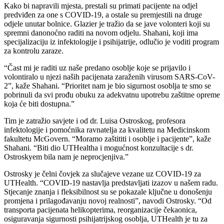
Kako bi napravili mjesta, prestali su primati pacijente na odjel
predviđen za one s COVID-19, a ostale su premjestili na druge
odjele unutar bolnice. Glazier je tražio da se jave volonteri koji su
spremni danonoćno raditi na novom odjelu. Shahani, koji ima
specijalizaciju iz infektologije i psihijatrije, odlučio je voditi program
za kontrolu zaraze.
“Čast mi je raditi uz naše predano osoblje koje se prijavilo i
volontiralo u njezi naših pacijenata zaraženih virusom SARS-CoV-
2”, kaže Shahani. “Prioritet nam je bio sigurnost osoblja te smo se
pobrinuli da svi prođu obuku za adekvatnu upotrebu zaštitne opreme
koja će biti dostupna.”
Tim je zatražio savjete i od dr. Luisa Ostroskog, profesora
infektologije i pomoćnika ravnatelja za kvalitetu na Medicinskom
fakultetu McGovern. “Moramo zaštititi i osoblje i pacijente”, kaže
Shahani. “Biti dio UTHealtha i mogućnost konzultacije s dr.
Ostroskyem bila nam je neprocjenjiva.”
Ostrosky je čelni čovjek za slučajeve vezane uz COVID-19 za
UTHealth. “COVID-19 nastavlja predstavljati izazov u našem radu.
Stjecanje znanja i fleksibilnost su se pokazale ključne u donošenju
promjena i prilagođavanju novoj realnosti”, navodi Ostrosky. “Od
transporta pacijenata helikopterima, reorganizacije čekaonica,
osiguravanja sigurnosti psihijatrijskog osoblja, UTHealth je tu za