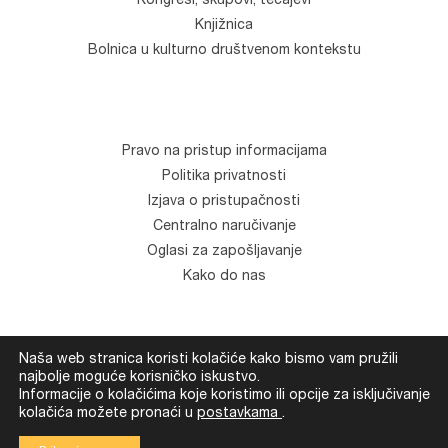
Kongresi, skupovi, tečajevi
Knjižnica
Bolnica u kulturno društvenom kontekstu
Pravo na pristup informacijama
Politika privatnosti
Izjava o pristupačnosti
Centralno naručivanje
Oglasi za zapošljavanje
Kako do nas
Naša web stranica koristi kolačiće kako bismo vam pružili
© Klinika za psihijatriju "Vrapče". Sva prava zadržana.
najbolje moguće korisničko iskustvo.
Informacije o kolačićima koje koristimo ili opcije za isključivanje
Development
Devexus
kolačića možete pronaći u
postavkama
.