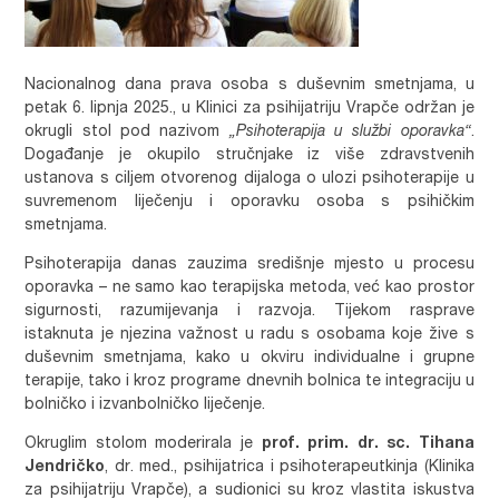
Nacionalnog dana prava osoba s duševnim smetnjama, u
petak 6. lipnja 2025., u Klinici za psihijatriju Vrapče održan je
okrugli stol pod nazivom
„Psihoterapija u službi oporavka“
.
Događanje je okupilo stručnjake iz više zdravstvenih
ustanova s ciljem otvorenog dijaloga o ulozi psihoterapije u
suvremenom liječenju i oporavku osoba s psihičkim
smetnjama.
Psihoterapija danas zauzima središnje mjesto u procesu
oporavka – ne samo kao terapijska metoda, već kao prostor
sigurnosti, razumijevanja i razvoja. Tijekom rasprave
istaknuta je njezina važnost u radu s osobama koje žive s
duševnim smetnjama, kako u okviru individualne i grupne
terapije, tako i kroz programe dnevnih bolnica te integraciju u
bolničko i izvanbolničko liječenje.
Okruglim stolom moderirala je
prof. prim. dr. sc. Tihana
Jendričko
, dr. med., psihijatrica i psihoterapeutkinja (Klinika
za psihijatriju Vrapče), a sudionici su kroz vlastita iskustva