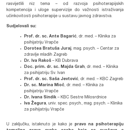
rasvijetlili niz tema – od razvoja psihoterapijskih
kompetencija i uloge supervizije do važnosti istraživanja
učinkovitosti psihoterapije u sustavu javnog zdravstva.
Sudjelovali su:
Prof. dr. sc. Ante Bagarić
, dr. med. – Klinika za
psihijatriju Vrapče
Dorotea Bratuša Juraj
, mag. psych. – Centar za
zdravlje mladih Zagreb
Dr. Iva Rakoš
– KB Dubrava
Doc. prim. dr. sc. Majda Grah
, dr. med. – Klinika
za psihijatriju Sv. Ivan
Prof. dr. sc. Saša Jevtović
, dr. med. – KBC Zagreb
Dr. sc. Marina Mioč
, dr. med. – Klinika za
psihijatriju Vrapče
Dr. Ivana Sindik
– KBC Sestre Milosrdnice
Iva Žegura
, univ. spec. psych., mag. psych. – Klinika
za psihijatriju Vrapče
U zaključku, istaknuto je kako je
pravo na psihoterapiju