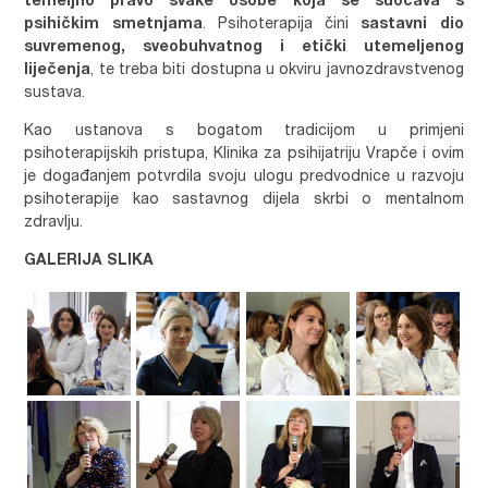
temeljno pravo svake osobe koja se suočava s
psihičkim smetnjama
. Psihoterapija čini
sastavni dio
suvremenog, sveobuhvatnog i etički utemeljenog
liječenja
, te treba biti dostupna u okviru javnozdravstvenog
sustava.
Kao ustanova s bogatom tradicijom u primjeni
psihoterapijskih pristupa, Klinika za psihijatriju Vrapče i ovim
je događanjem potvrdila svoju ulogu predvodnice u razvoju
psihoterapije kao sastavnog dijela skrbi o mentalnom
zdravlju.
GALERIJA SLIKA