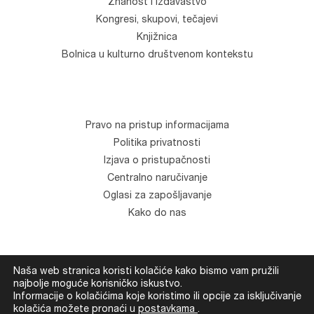
Znanost i izdavaštvo
Kongresi, skupovi, tečajevi
Knjižnica
Bolnica u kulturno društvenom kontekstu
Pravo na pristup informacijama
Politika privatnosti
Izjava o pristupačnosti
Centralno naručivanje
Oglasi za zapošljavanje
Kako do nas
Naša web stranica koristi kolačiće kako bismo vam pružili
© Klinika za psihijatriju "Vrapče". Sva prava zadržana.
najbolje moguće korisničko iskustvo.
Informacije o kolačićima koje koristimo ili opcije za isključivanje
Development
Devexus
kolačića možete pronaći u
postavkama
.