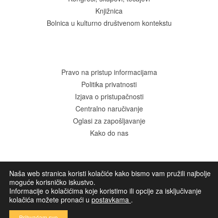
Knjižnica
Bolnica u kulturno društvenom kontekstu
Pravo na pristup informacijama
Politika privatnosti
Izjava o pristupačnosti
Centralno naručivanje
Oglasi za zapošljavanje
Kako do nas
Naša web stranica koristi kolačiće kako bismo vam pružili najbolje
© Klinika za psihijatriju "Vrapče". Sva prava zadržana.
moguće korisničko iskustvo.
Informacije o kolačićima koje koristimo ili opcije za isključivanje
Development
Devexus
kolačića možete pronaći u
postavkama
.
Prihvaćam sve