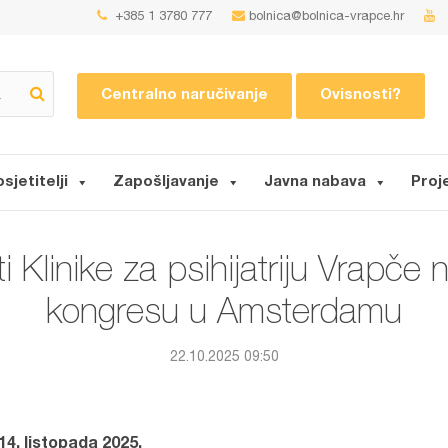
+385 1 3780 777
bolnica@bolnica-vrapce.hr
Centralno naručivanje
Ovisnosti?
osjetitelji
Zapošljavanje
Javna nabava
Proj
ti Klinike za psihijatriju Vrapč
kongresu u Amsterdamu
22.10.2025 09:50
4. listopada 2025.