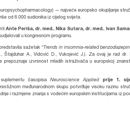
europsychopharmacology) — najveće europsko okupljanje stru
iše od 6.000 sudionika iz cijelog svijeta.
anti
Ante Periša, dr. med.
,
Nika Sutara, dr. med.
,
Ivan Sama
o sudjelovali u kongresnom programu.
e predstavila sažetak
“Trends in insomnia-related benzodiazepi
, Štajduhar A., Vidović D., Vukojević J.). Za ovaj je rad dr.
je prepoznaje izvrsnost mladih istraživača u europskoj znans
u suplementu časopisa
Neuroscience Applied
prije 1. sij
prestižnom međunarodnom skupu potvrđuje visoku razinu stru
dnje i razmjene znanja s vodećim europskim institucijama iz po