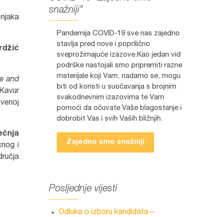
snažniji”
čnjaka
Pandemija COVID-19 sve nas zajedno
stavlja pred nove i poprilično
rdžić
sveprožimajuće izazove.Kao jedan vid
podrške nastojali smo pripremiti razne
materijale koji Vam, nadamo se, mogu
ne and
biti od koristi u suočavanja s brojnim
 Kavur
svakodnevnim izazovima te Vam
tvenoj
pomoći da očuvate Vaše blagostanje i
dobrobit Vas i svih Vaših bližnjih.
ečnja
Zajedno smo snažniji
čnog i
dručja
Posljednje vijesti
Odluka o izboru kandidata –