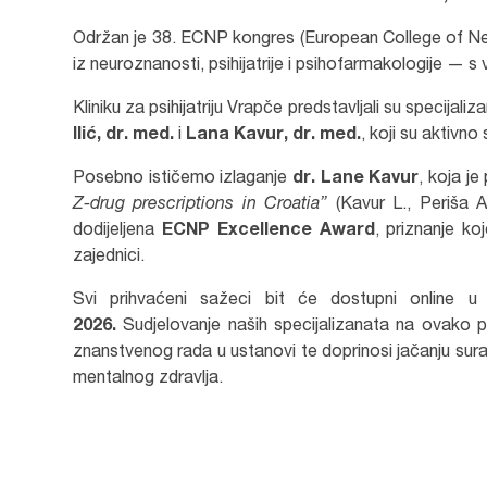
Održan je 38. ECNP kongres (European College of N
iz neuroznanosti, psihijatrije i psihofarmakologije — s v
Kliniku za psihijatriju Vrapče predstavljali su specijaliz
Ilić, dr. med.
i
Lana Kavur, dr. med.
, koji su aktivn
Posebno ističemo izlaganje
dr. Lane Kavur
, koja j
Z-drug prescriptions in Croatia”
(Kavur L., Periša A.
dodijeljena
ECNP Excellence Award
, priznanje ko
zajednici.
Svi prihvaćeni sažeci bit će dostupni online 
2026.
Sudjelovanje naših specijalizanata na ovako 
znanstvenog rada u ustanovi te doprinosi jačanju sura
mentalnog zdravlja.