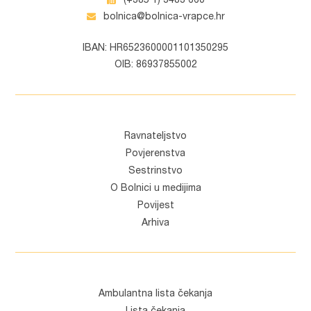
(+385 1) 3483 660
bolnica@bolnica-vrapce.hr
IBAN: HR6523600001101350295
OIB: 86937855002
Ravnateljstvo
Povjerenstva
Sestrinstvo
O Bolnici u medijima
Povijest
Arhiva
Ambulantna lista čekanja