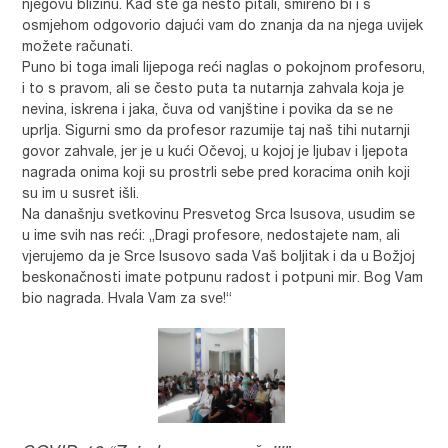
njegovu blizinu. Kad ste ga nešto pitali, smireno bi i s
osmjehom odgovorio dajući vam do znanja da na njega uvijek
možete računati.
Puno bi toga imali lijepoga reći naglas o pokojnom profesoru,
i to s pravom, ali se često puta ta nutarnja zahvala koja je
nevina, iskrena i jaka, čuva od vanjštine i povika da se ne
uprlja. Sigurni smo da profesor razumije taj naš tihi nutarnji
govor zahvale, jer je u kući Očevoj, u kojoj je ljubav i ljepota
nagrada onima koji su prostrli sebe pred koracima onih koji
su im u susret išli.
Na današnju svetkovinu Presvetog Srca Isusova, usudim se
u ime svih nas reći: „Dragi profesore, nedostajete nam, ali
vjerujemo da je Srce Isusovo sada Vaš boljitak i da u Božjoj
beskonačnosti imate potpunu radost i potpuni mir. Bog Vam
bio nagrada. Hvala Vam za sve!“