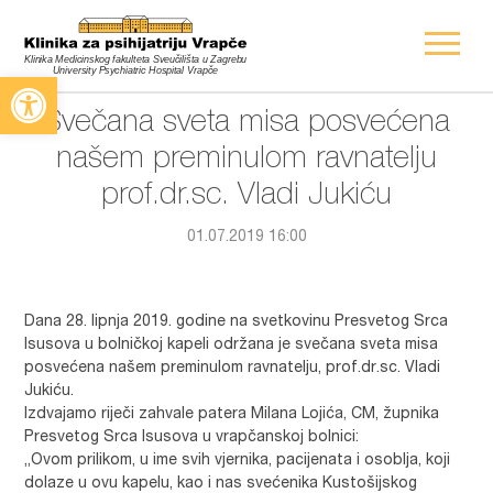
Open toolbar
Svečana sveta misa posvećena
našem preminulom ravnatelju
prof.dr.sc. Vladi Jukiću
01.07.2019 16:00
Dana 28. lipnja 2019. godine na svetkovinu Presvetog Srca
Isusova u bolničkoj kapeli održana je svečana sveta misa
posvećena našem preminulom ravnatelju, prof.dr.sc. Vladi
Jukiću.
Izdvajamo riječi zahvale patera Milana Lojića, CM, župnika
Presvetog Srca Isusova u vrapčanskoj bolnici:
„Ovom prilikom, u ime svih vjernika, pacijenata i osoblja, koji
dolaze u ovu kapelu, kao i nas svećenika Kustošijskog