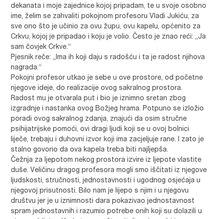
dekanata i moje zajednice kojoj pripadam, te u svoje osobno
ime, želim se zahvaliti pokojnom profesoru Vladi Jukiću, za
sve ono što je učinio za ovu župu, ovu kapelu, općenito za
Crkvu, kojoj je pripadao i koju je volio. Često je znao reći: „Ja
sam čovjek Crkve.“
Pjesnik reče: „Ima ih koji daju s radošću i ta je radost njihova
nagrada.“
Pokojni profesor utkao je sebe u ove prostore, od početne
njegove ideje, do realizacije ovog sakralnog prostora.
Radost mu je otvarala put i bio je iznimno sretan zbog
izgradnje i nastanka ovog Božjeg hrama. Potpuno se izložio
poradi ovog sakralnog zdanja, znajući da osim stručne
psihijatrijske pomoći, ovi dragi ljudi koji se u ovoj bolnici
liječe, trebaju i duhovni izvor koji ima zacjeljuje rane. I zato je
stalno govorio da ova kapela treba biti najljepša.
Čežnja za ljepotom nekog prostora izvire iz ljepote vlastite
duše. Veličinu dragog profesora mogli smo iščitati iz njegove
ljudskosti, stručnosti, jednostavnosti i ugodnog osjećaja u
njegovoj prisutnosti. Bilo nam je lijepo s njim i u njegovu
društvu jer je u iznimnosti dara pokazivao jednostavnost
spram jednostavnih i razumio potrebe onih koji su dolazili u