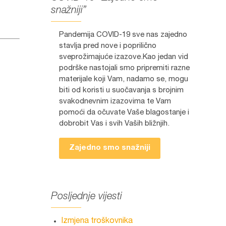
snažniji”
Pandemija COVID-19 sve nas zajedno
stavlja pred nove i poprilično
sveprožimajuće izazove.Kao jedan vid
podrške nastojali smo pripremiti razne
materijale koji Vam, nadamo se, mogu
biti od koristi u suočavanja s brojnim
svakodnevnim izazovima te Vam
pomoći da očuvate Vaše blagostanje i
dobrobit Vas i svih Vaših bližnjih.
Zajedno smo snažniji
Posljednje vijesti
Izmjena troškovnika