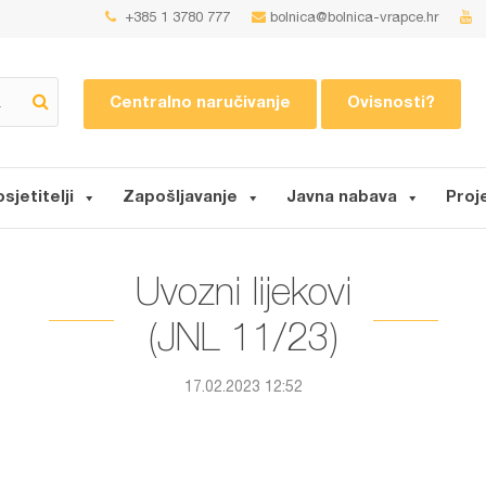
+385 1 3780 777
bolnica@bolnica-vrapce.hr
Centralno naručivanje
Ovisnosti?
osjetitelji
Zapošljavanje
Javna nabava
Proj
Uvozni lijekovi
(JNL 11/23)
17.02.2023 12:52