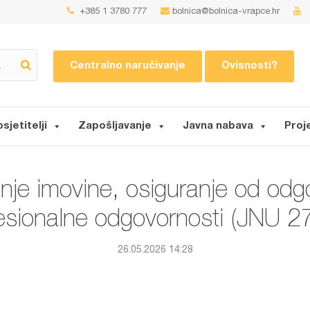
+385 1 3780 777
bolnica@bolnica-vrapce.hr
Centralno naručivanje
Ovisnosti?
osjetitelji
Zapošljavanje
Javna nabava
Proj
nje imovine, osiguranje od odgo
esionalne odgovornosti (JNU 2
26.05.2026 14:28