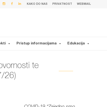
KAKO DO NAS
PRIVATNOST
WEBMAIL
ekti
Pristup informacijama
Edukacija
vornosti te
7/26)