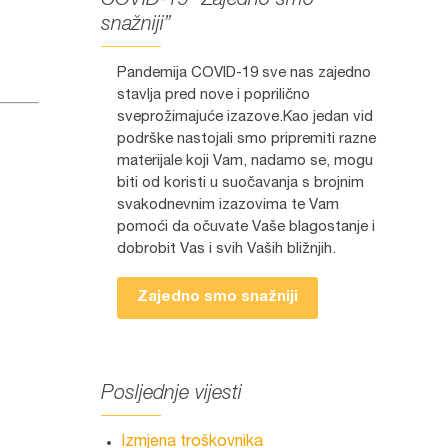
COVID-19 “Zajedno smo
snažniji”
Pandemija COVID-19 sve nas zajedno
stavlja pred nove i poprilično
sveprožimajuće izazove.Kao jedan vid
podrške nastojali smo pripremiti razne
materijale koji Vam, nadamo se, mogu
biti od koristi u suočavanja s brojnim
svakodnevnim izazovima te Vam
pomoći da očuvate Vaše blagostanje i
dobrobit Vas i svih Vaših bližnjih.
Zajedno smo snažniji
Posljednje vijesti
Izmjena troškovnika