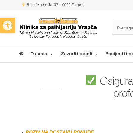
Bolnička cesta 32, 10090 Zagreb
Open toolbar
O nama
Zavodi i odjeli
Pacijenti i p
Osigura
prof
POZIV NA DOSTAVU PONUDE